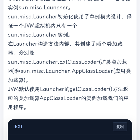
String.class.getClassLoader());

*************loadTestDynamicLoad************

实例sun.misc.Launcher。
        System.
out
.println(
"the 
*************loadA************

extClassloader:"
 + 
sun.misc.Launcher初始化使用了单例模式设计，保
*************initialA************

DESKeyFactory.class.getClassLoader().getClas
证一个JVM虚拟机内只有一个
s().getName());

sun.misc.Launcher实例。
        System.
out
.println(
"the 
在Launcher构造方法内部，其创建了两个类加载
appClassLoader:"
 + 
器，分别是
TestJDKClassLoader.class.getClassLoader().ge
tClass().getName());

sun.misc.Launcher.ExtClassLoader(扩展类加载
器)和sun.misc.Launcher.AppClassLoader(应用类
        System.
out
.println();

加载器)。
JVM默认使用Launcher的getClassLoader()方法返
        System.
out
.println(
"bootstrapLoader加
回的类加载器AppClassLoader的实例加载我们的应
载以下文件："
);

        URL[] urls = 
用程序。
Launcher.getBootstrapClassPath().getURLs();

for
 (URL url : urls) {

TEXT
复制
            System.
out
.println(url);

        }
