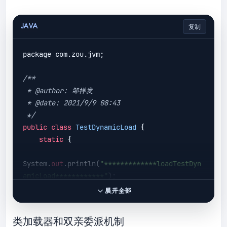
JAVA
复制
package com.zou.jvm;

/**

 * @author: 邹祥发

 * @date: 2021/9/9 08:43

 */
public
class
TestDynamicLoad
 {

static
 {

System.
out
.println(
"*************loadTestDyn
amicLoad************"
);

    }

展开全部
public
static
void
main
(
String[] args
) 
{

类加载器和双亲委派机制
new
 A();
