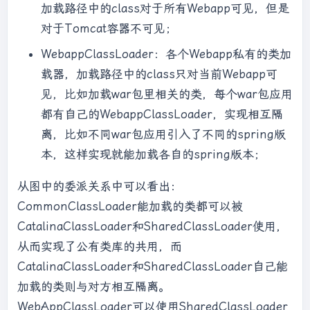
clazz.getDeclaredMethod(
"sout"
, (Class<?>) 
加载路径中的class对于所有Webapp可见，但是
null
);

对于Tomcat容器不可见；
        method.invoke(obj, 
null
);

WebappClassLoader：各个Webapp私有的类加
System.out.println(clazz.getClassLoader().ge
载器，加载路径中的class只对当前Webapp可
tClass().getName());

见，比如加载war包里相关的类，每个war包应用
    }

都有自己的WebappClassLoader，实现相互隔
}

离，比如不同war包应用引入了不同的spring版
运行结果：

本，这样实现就能加载各自的spring版本；
java.lang.SecurityException:Prohibited 
package
 name:java.lang

从图中的委派关系中可以看出：
 at 
CommonClassLoader能加载的类都可以被
java.lang.ClassLoader.preDefineClass(ClassLo
CatalinaClassLoader和SharedClassLoader使用，
ader.java:
659
)

从而实现了公有类库的共用，而
 at 
CatalinaClassLoader和SharedClassLoader自己能
java.lang.ClassLoader.defineClass(ClassLoade
r.java:
758
加载的类则与对方相互隔离。
WebAppClassLoader可以使用SharedClassLoader