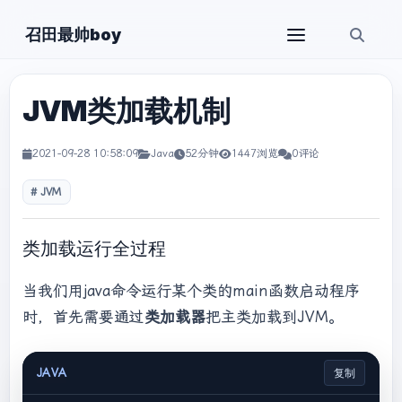
召田最帅boy
JVM类加载机制
2021-09-28 10:58:09
Java
52分钟
1447浏览
0评论
JVM
类加载运行全过程
当我们用java命令运行某个类的main函数启动程序
时，首先需要通过
类加载器
把主类加载到JVM。
JAVA
复制