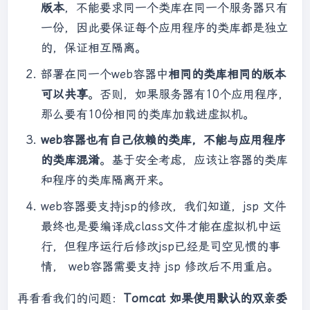
版本
，不能要求同一个类库在同一个服务器只有
protected
 Class<?> findClass(String 
            }

一份，因此要保证每个应用程序的类库都是独立
name) 
throws
 ClassNotFoundException {

        }

try
 {

    }

的，保证相互隔离。
byte
[] data = 
部署在同一个web容器中
相同的类库相同的版本
loadByte(name);

public
static
void
main
(String[] args)
可以共享
。否则，如果服务器有10个应用程序，
//defineClass将一个字节数组转为
throws
 Exception 
{

Class对象，这个字节数组是class文件读取后最终的字
//初始化自定义类加载器，会先初始化父类
那么要有10份相同的类库加载进虚拟机。
节数组。
ClassLoader，其中会把自定义类加载器的父加载器设置
web容器也有自己依赖的类库，不能与应用程序
return
 defineClass(name, 
为应用程序类加载器AppClassLoader
的类库混淆
。基于安全考虑，应该让容器的类库
data, 
0
, data.length);

        MyClassLoader classLoader = 
new
和程序的类库隔离开来。
            } 
catch
 (Exception e) {

MyClassLoader(
"D:/test"
);

                e.printStackTrace();

//D盘创建test/com/zou/jvm几级目录，将
web容器要支持jsp的修改，我们知道，jsp 文件
throw
new
User类的复制类User1.class丢入该目录
最终也是要编译成class文件才能在虚拟机中运
ClassNotFoundException();

        Class<?> clazz = 
行，但程序运行后修改jsp已经是司空见惯的事
            }

classLoader.loadClass(
"com.zou.jvm.User1"
);

        }

        Object obj = clazz.newInstance();

情， web容器需要支持 jsp 修改后不用重启。
        Method method = 
/**

clazz.getDeclaredMethod(
"sout"
, (Class<?>) 
再看看我们的问题：
Tomcat 如果使用默认的双亲委