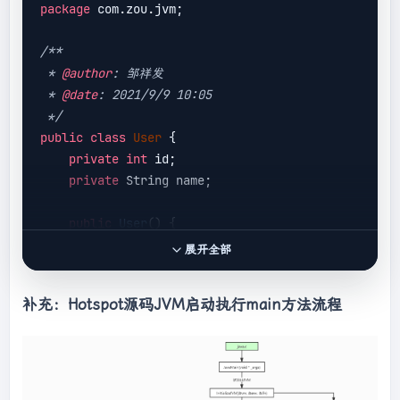
package
 com.zou.jvm;

                e.printStackTrace();

throw
new
/**

ClassNotFoundException();

 * 
@author
: 邹祥发

            }

 * 
@date
: 2021/9/9 10:05

        }

 */
public
class
User
{

/**

private
int
 id;

         * 重写类加载方法，实现自己的加载逻辑，不
private
 String name;

委派给双亲加载

         * 
@param
 name

public
User
()
{

         * 
@param
 resolve

    }

         * 
@return
展开全部
         * 
@throws
 ClassNotFoundException

public
User
(
int
 id, String name)
{

         */
补充：Hotspot源码JVM启动执行main方法流程
this
.id = id;

protected
 Class<?> loadClass(String 
this
.name = name;

name, 
boolean
 resolve)

    }

throws
ClassNotFoundException {

public
int
getId
()
{

synchronized