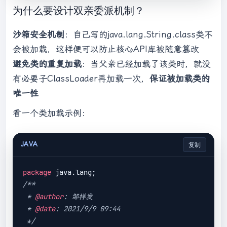
if
 (c == 
null
) {

为什么要设计双亲委派机制？
long
 t0 = System.nanoTime();

try
 {

沙箱安全机制
：自己写的java.lang.String.class类不
if
 (parent != 
null
) {

会被加载，这样便可以防止核心API库被随意篡改
//如果当前加载器父加载
器不为空则委托父加载器加载该类
避免类的重复加载
：当父亲已经加载了该类时，就没
                        c = 
有必要子ClassLoader再加载一次，
保证被加载类的
parent.loadClass(name, 
false
);

唯一性
                    } 
else
 {

//如果当前加载器父加载
看一个类加载示例：
器为空则委托引导类加载器加载该类
                        c = 
JAVA
复制
findBootstrapClassOrNull(name);

                    }

                } 
catch
package
(ClassNotFoundException e) {

/**

// 
 * 
@author
: 邹祥发

ClassNotFoundException thrown if class not 
 * 
@date
: 2021/9/9 09:44

found
 */