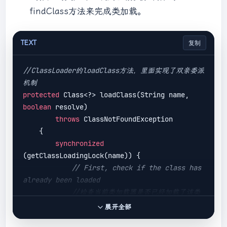
findClass方法来完成类加载。
TEXT
复制
//ClassLoader的loadClass方法，里面实现了双亲委派
机制
protected
 Class<?> loadClass(String name, 
boolean
 resolve)

throws
 ClassNotFoundException

    {

synchronized
(getClassLoadingLock(name)) {

// First, check if the class has 
already been loaded
//检查当前类加载器是否已经加载了该类
            Class<?> c = 
展开全部
findLoadedClass(name);
