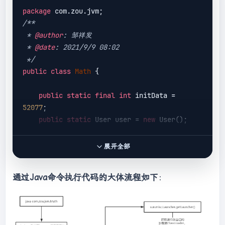
package
/**

 * 
@author
: 邹祥发

 * 
@date
: 2021/9/9 08:02

 */
public
class
Math
{

public
static
final
int
 initData = 
52077
;

public
static
 User user = 
new
 User();

public
int
compute
()
{
//一个方法对应一块栈
展开全部
帧内存区域
int
 a = 
520
;

通过Java命令执行代码的大体流程如下
：
int
 b = 
77
;

int
 c = (a + b) * 
10
;

return
 c;

    }
