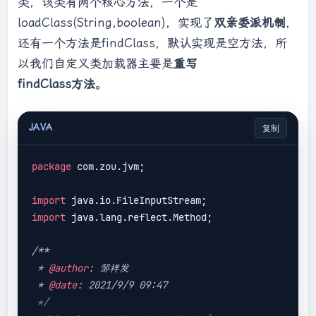
类，该类有两个核心方法，一个是
loadClass(String,boolean)，实现了
双亲委派机制
，
sun.misc.PerfCounter.getFindClassTime().addE
还有一个方法是findClass，默认实现是空方法，所
lapsedTimeFrom(t1);

以我们自定义类加载器主要是
重写
sun.misc.PerfCounter.getFindClasses().increm
findClass方法
。
ent();

                }

JAVA
复制
            }

if
 (resolve) {

//不会执行
package
 com.zou.jvm;

                resolveClass(c);

            }

import
return
 c;

import
 java.lang.reflect.Method;

        }

/**

 * 
@author
: 邹祥发

 * 
@date
: 2021/9/9 09:47

 */