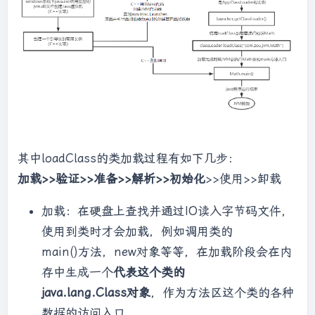
public
static
void
main
(String[] args)
{

        Math math = 
new
 Math();

        math.compute();

    }

其中loadClass的类加载过程有如下几步：
加载>>验证>>准备>>解析>>初始化
>>使用>>卸载
加载：在硬盘上查找并通过IO读入字节码文件，
使用到类时才会加载，例如调用类的
main()方法，new对象等等，在加载阶段会在内
存中生成一个
代表这个类的
java.lang.Class对象
，作为方法区这个类的各种
数据的访问入口