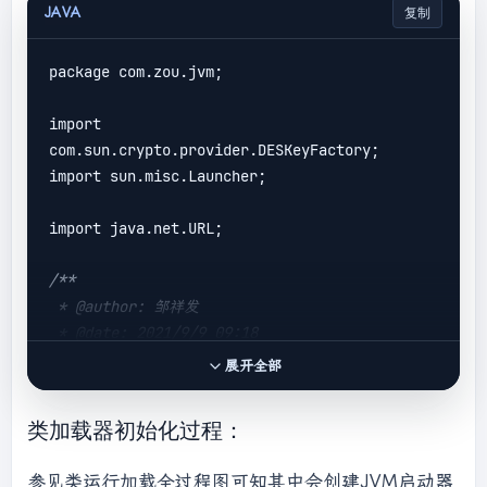
*********"
);

JAVA
复制
    }

}

package com.zou.jvm;

class
B
 {

import 
static
 {

com.sun.crypto.provider.DESKeyFactory;

import sun.misc.Launcher;

System.
out
.println(
"*************loadB******
******"
);

import java.net.URL;

    }

/**

public
B
(
) 
{

 * @author: 邹祥发

 * @date: 2021/9/9 09:18

System.
out
.println(
"*************initialB***
 */
展开全部
*********"
);

public
class
TestJDKClassLoader
 {

    }

public
static
void
main
(
String[] args
) 
{

}

类加载器初始化过程：
        System.
out
.println(
"the 
bootstrapLoader:"
 + 
运行结果：

参见类运行加载全过程图可知其中会创建JVM启动器