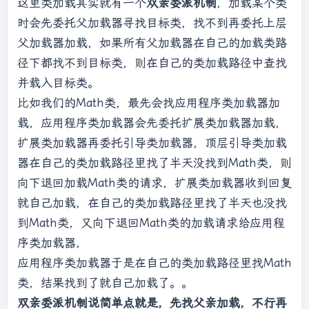
这里类加载其实就有一个
双亲委派机制
，加载某个类
extClassloader加载以下文件：

时会先委托父加载器寻找目标类，找不到再委托上层
D:\Java\jdk8\jre\lib\ext;C:\WINDOWS\Sun\Java
父加载器加载，如果所有父加载器在自己的加载类路
\lib\ext

径下都找不到目标类，则在自己的类加载路径中查找
并载入目标类。
appClassLoader加载以下文件：

D:\Java\jdk8\jre\lib\charsets.jar;D:\Java\jd
比如我们的Math类，最先会找应用程序类加载器加
k8\jre\lib\deploy.jar;D:\Java\jdk8\jre\lib\e
载，应用程序类加载器会先委托扩展类加载器加载，
xt\access-bridge
-
扩展类加载器再委托引导类加载器，顶层引导类加载
64.
jar;D:\Java\jdk8\jre\lib\ext\cldrdata.jar
器在自己的类加载路径里找了半天没找到Math类，则
;D:\Java\jdk8\jre\lib\ext\dnsns.jar;D:\Java\
向下退回加载Math类的请求，扩展类加载器收到回复
jdk8\jre\lib\ext\jaccess.jar;D:\Java\jdk8\jr
e\lib\ext\jfxrt.jar;D:\Java\jdk8\jre\lib\ext
就自己加载，在自己的类加载路径里找了半天也没找
\localedata.jar;D:\Java\jdk8\jre\lib\ext\nas
到Math类，又向下退回Math类的加载请求给应用程
horn.jar;D:\Java\jdk8\jre\lib\ext\sunec.jar;
序类加载器，
D:\Java\jdk8\jre\lib\ext\sunjce_provider.jar
应用程序类加载器于是在自己的类加载路径里找Math
;D:\Java\jdk8\jre\lib\ext\sunmscapi.jar;D:\J
类，结果找到了就自己加载了。。
ava\jdk8\jre\lib\ext\sunpkcs11.jar;D:\Java\j
dk8\jre\lib\ext\zipfs.jar;D:\Java\jdk8\jre\l
双亲委派机制说简单点就是，先找父亲加载，不行再