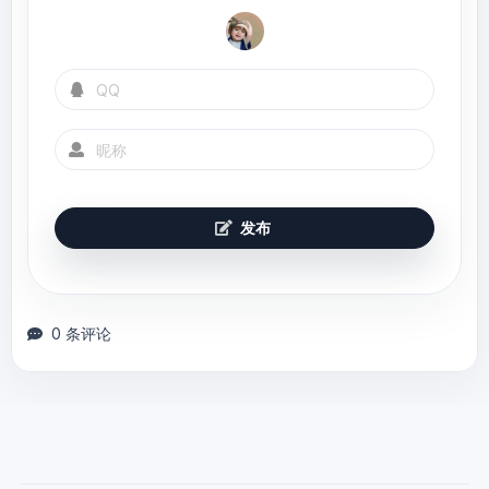
        }

    }

public
static
void
main
(String args[])
throws
 Exception 
{

        MyClassLoader classLoader = 
new
MyClassLoader(
"D:/test"
);

        Class clazz = 
classLoader.loadClass(
"com.zou.jvm.User1"
);

发布
        Object obj = clazz.newInstance();

        Method method= 
clazz.getDeclaredMethod(
"sout"
, 
null
);

        method.invoke(obj, 
null
);

0 条评论
System.out.println(clazz.getClassLoader());

        System.out.println();

        MyClassLoader classLoader1 = 
new
MyClassLoader(
"D:/test1"
);
