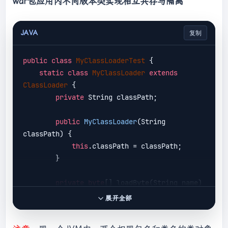
war包应用内不同版本类实现相互共存与隔离
JAVA
复制
public
class
MyClassLoaderTest
{

static
class
MyClassLoader
extends
ClassLoader
{

private
 String classPath;

public
MyClassLoader
(String 
classPath)
{

this
.classPath = classPath;

        }

private
byte
[] loadByte(String name) 
throws
 Exception {

展开全部
            name = name.replaceAll(
"\\."
, 
"/"
);
