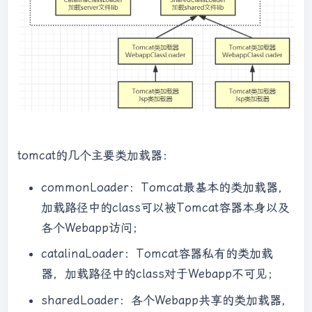
return
 c;

            }

        }

    }

public
static
void
main
(String[] args)
throws
 Exception 
{

//初始化自定义类加载器，会先初始化父类
ClassLoader，其中会把自定义类加载器的父加载器设置
tomcat的几个主要类加载器：
为应用程序类加载器AppClassLoader
        MyClassLoader classLoader = 
new
commonLoader：Tomcat最基本的类加载器，
MyClassLoader(
"D:/test"
);

加载路径中的class可以被Tomcat容器本身以及
//尝试用自己改写类加载机制去加载自己写的
各个Webapp访问；
java.lang.String.class
        Class<?> clazz = 
catalinaLoader：Tomcat容器私有的类加载
classLoader.loadClass(
"java.lang.String"
);

器，加载路径中的class对于Webapp不可见；
        Object obj = clazz.newInstance();

        Method method = 
sharedLoader：各个Webapp共享的类加载器，