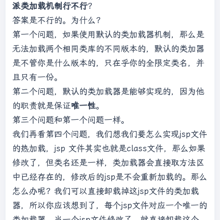
         * 重写类加载方法，实现自己的加载逻辑，不
null
);

派类加载机制行不行
？
委派给双亲加载

        method.invoke(obj, 
null
);

答案是不行的。为什么？
         *

第一个问题，如果使用默认的类加载器机制，那么是
         * 
@return
System.out.println(clazz.getClassLoader().ge
无法加载两个相同类库的不同版本的，默认的类加器
         * 
@paramname
tClass().getName());

         * 
@paramresolve
    }

是不管你是什么版本的，只在乎你的全限定类名，并
         * 
@throwsClassNotFoundException
}

且只有一份。
         */
第二个问题，默认的类加载器是能够实现的，因为他
protected
 Class<?> loadClass(String 
运行结果：

的职责就是保证
唯一性
。
name, 
boolean
 resolve)

=======自己的加载器加载类调用方法=======

第三个问题和第一个问题一样。
throws
ClassNotFoundException {

我们再看第四个问题，我们想我们要怎么实现jsp文件
synchronized
的热加载，jsp 文件其实也就是class文件，那么如果
(getClassLoadingLock(name)) {

修改了，但类名还是一样，类加载器会直接取方法区
// First, check if the class 
中已经存在的，修改后的jsp是不会重新加载的。那么
has already been loaded
                Class<?> c = 
怎么办呢？我们可以直接卸载掉这jsp文件的类加载
findLoadedClass(name);

器，所以你应该想到了，每个jsp文件对应一个唯一的
if
 (c == 
null
) {

类加载器，当一个jsp文件修改了，就直接卸载这个