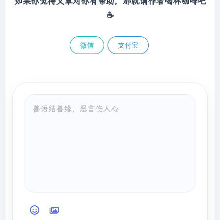
如果你觉得文章对你有帮助，那就请作者喝杯咖啡吧
    }

this
.getParent().loadClass(name);

☕
                    }
else
{

                        c = findClass(name);

                    }

微信
支付宝
// this is the defining 
class loader; record the stats
sun.misc.PerfCounter.getFindClassTime().addE
lapsedTimeFrom(t1);

sun.misc.PerfCounter.getFindClasses().increm
ent();

                }

if
 (resolve) {

                    resolveClass(c);

                }

return
 c;

            }
