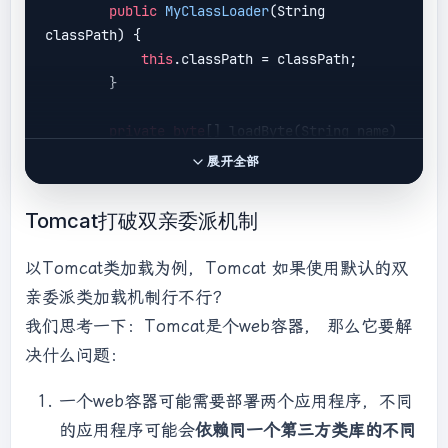
public
MyClassLoader
(String 
            fis.read(data);

classPath)
{

            fis.close();

this
.classPath = classPath;

return
 data;

        }

        }

private
byte
[] loadByte(String name) 
protected
 Class<?> findClass(String 
throws
 Exception {

name) 
throws
 ClassNotFoundException {

展开全部
            name = name.replaceAll(
"\\."
, 
try
 {

"/"
);

byte
[] data = 
Tomcat打破双亲委派机制
            FileInputStream fis = 
new
loadByte(name);

FileInputStream(classPath + 
"/"
 + name + 
//defineClass将一个字节数组转为
以Tomcat类加载为例，Tomcat 如果使用默认的双
".class"
);

Class对象，这个字节数组是class文件读取后最终的字
亲委派类加载机制行不行？
int
 len = fis.available();

节数组。
byte
[] data = 
new
byte
[len];

return
 defineClass(name, 
我们思考一下：Tomcat是个web容器， 那么它要解
            fis.read(data);

data, 
0
, data.length);

决什么问题：
            fis.close();

            } 
catch
 (Exception e) {

return
 data;

                e.printStackTrace();

一个web容器可能需要部署两个应用程序，不同
        }

throw
new
的应用程序可能会
依赖同一个第三方类库的不同
ClassNotFoundException();
