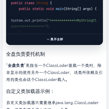
// from the non-null 
public
class
String
{

parent class loader
public
static
void
main
(String[] args)
{

                }

System.out.println(
"**************MyStringCl
if
 (c == 
null
) {

ass**************"
);

// If still not found, 
    }

then invoke findClass in order
}

展开全部
// to find the class.
long
 t1 = 
运行结果：

全盘负责委托机制
System.nanoTime();

错误: 在类 java.lang.String 中找不到 main 方法, 
//都会调用URLClassLoader的
请将 main 方法定义为:

“
全盘负责
”是指当一个ClassLoder装载一个类时，除
findClass方法在加载器的类路径里查找并加载该类
public
static
void
main
(String[] args)
非显示的使用另外一个ClassLoder，该类所依赖及引
                    c = findClass(name);

否则 JavaFX 应用程序类必须扩展
javafx.application.Application
用的类也由这个ClassLoder载入。
// this is the defining 
自定义类加载器示例：
class loader; record the stats
sun.misc.PerfCounter.getParentDelegationTime
自定义类加载器只需要继承java.lang.ClassLoader
().addTime(t1 - t0);
