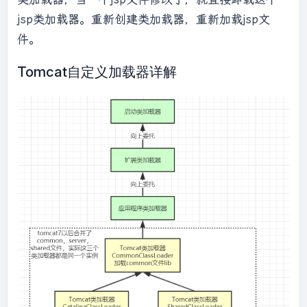
// If still not found, 
jsp类加载器。重新创建类加载器，重新加载jsp文
then invoke findClass in order
件。
// to find the class.
long
 t1 = 
Tomcat自定义加载器详解
System.nanoTime();

                    c = findClass(name);

// this is the defining 
class loader; record the stats
sun.misc.PerfCounter.getFindClassTime().addE
lapsedTimeFrom(t1);

sun.misc.PerfCounter.getFindClasses().increm
ent();

                }

if
 (resolve) {

                    resolveClass(c);

                }
