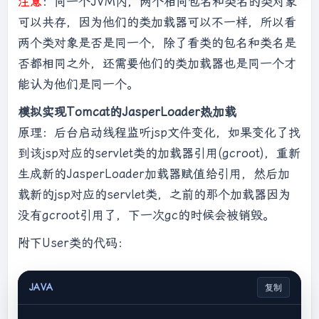
注意
：同一个JVM内，两个相同包名和类名的类对象
            FileInputStream fis = 
new
可以共存，因为他们的类加载器可以不一样，所以看
FileInputStream(classPath + 
"/"
 + name

                    + 
".class"
);

两个类对象是否是同一个，除了看类的包名和类名是
int
 len = fis.available();

否都相同之外，还需要他们的类加载器也是同一个才
byte
[] data = 
new
byte
[len];

能认为他们是同一个。
            fis.read(data);

            fis.close();

模拟实现Tomcat的JasperLoader热加载
return
 data;

原理：后台启动线程监听jsp文件变化，如果变化了找
到该jsp对应的servlet类的加载器引用(gcroot)，重新
        }

生成新的JasperLoader加载器赋值给引用，然后加
protected
 Class<?> findClass(String 
载新的jsp对应的servlet类，之前的那个加载器因为
name) 
throws
 ClassNotFoundException {

没有gcroot引用了，下一次gc的时候会被销毁。
try
 {

附下User类的代码：
byte
[] data = 
loadByte(name);

return
 defineClass(name, 
JAVA
复制
data, 
0
, data.length);

            } 
catch
 (Exception e) {
