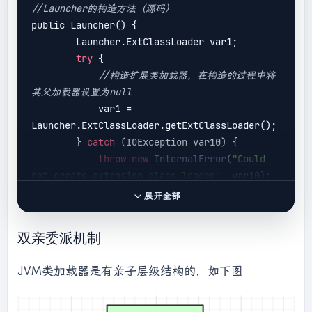
//Launcher的构造方法（源码）
        System.
out
.println();

public Launcher() {

        Launcher.ExtClassLoader var1;

        System.
out
.println(
"extClassloader加
try
 {

载以下文件："
);

//构造扩展类加载器，在构造的过程中将
其父加载器设置为null
System.
out
.println(System.getProperty(
"java.
            var1 = 
ext.dirs"
));

Launcher.ExtClassLoader.getExtClassLoader();

        } 
catch
 (IOException var10) {

        System.
out
.println();

throw
new
InternalError
(
"Could 
not create extension class loader"
, var10);

        System.
out
.println(
"appClassLoader加
        }

展开全部
载以下文件："
);

try
 {

双亲委派机制
System.
out
.println(System.getProperty(
"java.
//构造应用类加载器，在构造的过程中将
class.path"
));

其父加载器设置为ExtClassLoader，
JVM类加载器是有亲子层级结构的，如下图
    }

//Launcher的loader属性值是
}

AppClassLoader，我们一般都是用这个类加载器来加载
我们自己写的应用程序