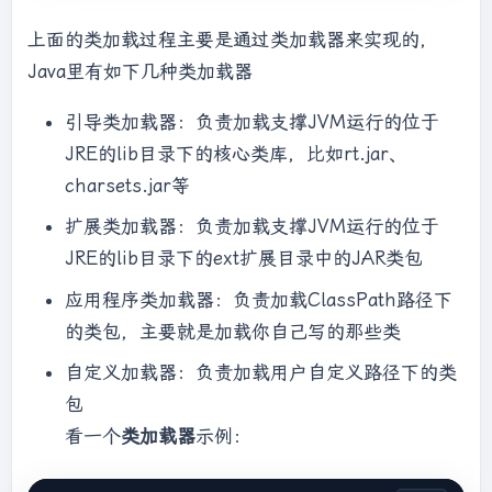
上面的类加载过程主要是通过类加载器来实现的，
System.
out
.println(
"*************loadtest***
Java里有如下几种类加载器
*********"
);

        B b = 
null
;
//B不会加载，除非这里执行
引导类加载器：负责加载支撑JVM运行的位于
newB()
JRE的lib目录下的核心类库，比如rt.jar、
    }

}

charsets.jar等
扩展类加载器：负责加载支撑JVM运行的位于
class
A
 {

JRE的lib目录下的ext扩展目录中的JAR类包
static
 {

应用程序类加载器：负责加载ClassPath路径下
System.
out
.println(
"*************loadA******
的类包，主要就是加载你自己写的那些类
******"
);

    }

自定义加载器：负责加载用户自定义路径下的类
包
public
A
(
) 
{

看一个
类加载器
示例：
System.
out
.println(
"*************initialA***