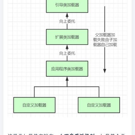
运行结果：

this
.loader = 
the bootstrapLoader:
null
Launcher.AppClassLoader.getAppClassLoader(va
the 
r1);

extClassloader:sun.misc.Launcher$ExtClassLoa
        } 
catch
 (IOException var9) {

der

throw
new
InternalError
(
"Could 
the 
not create application class loader"
, var9);

appClassLoader:sun.misc.Launcher$AppClassLoa
        }

der

bootstrapLoader加载以下文件：

Thread.currentThread().setContextClassLoader
file:/D:/Java/jdk8/jre/lib/resources.jar

(
this
.loader);

file:/D:/Java/jdk8/jre/lib/rt.jar

String
 var2 = 
file:/D:/Java/jdk8/jre/lib/sunrsasign.jar

System.getProperty(
"java.security.manager"
);

file:/D:/Java/jdk8/jre/lib/jsse.jar

        。。。。。。
//省略部分不需关注代码
file:/D:/Java/jdk8/jre/lib/jce.jar

file:/D:/Java/jdk8/jre/lib/charsets.jar

file:/D:/Java/jdk8/jre/lib/jfr.jar

file:/D:/Java/jdk8/jre/classes
