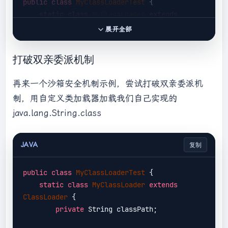
public
class
MyClassLoaderTest
{

static
class
MyClassLoader
extends
ClassLoader
{

展开全部
private
 String classPath;

打破双亲委派机制
public
MyClassLoader
(String 
classPath)
{

再来一个沙箱安全机制示例，尝试打破双亲委派机
this
.classPath = classPath;

制，用自定义类加载器加载我们自己实现的
        }

java.lang.String.class
private
byte
[] loadByte(String name) 
throws
 Exception {

JAVA
复制
            name = name.replaceAll(
"\\."
, 
"/"
);

public
class
MyClassLoaderTest
{

            FileInputStream fis = 
new
static
class
MyClassLoader
extends
FileInputStream(classPath + 
"/"
 + name + 
ClassLoader
{

".class"
);

private
 String classPath;

int
 len = fis.available();

byte
[] data = 
new
byte
[len];
