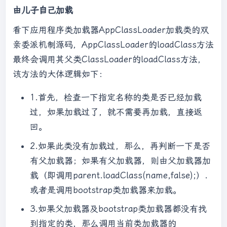
ib\javaws.jar;D:\Java\jdk8\jre\lib\jce.jar;D
由儿子自己加载
:\Java\jdk8\jre\lib\jfr.jar;D:\Java\jdk8\jre
看下应用程序类加载器AppClassLoader加载类的双
\lib\jfxswt.jar;D:\Java\jdk8\jre\lib\jsse.ja
r;D:\Java\jdk8\jre\lib\management-
亲委派机制源码，AppClassLoader的loadClass方法
agent.jar;D:\Java\jdk8\jre\lib\plugin.jar;D:
最终会调用其父类ClassLoader的loadClass方法，
\Java\jdk8\jre\lib\resources.jar;D:\Java\jdk
该方法的大体逻辑如下：
8\jre\lib\rt.jar;D:\users\idea-
workspace\Myworkspace\jvm\target\classes;D:\
1.首先，检查一下指定名称的类是否已经加载
Program 
Files
 (
x86
)\IntelliJ IDEA 
过，如果加载过了，就不需要再加载，直接返
2021.1.3\lib\idea_rt.jar
回。
2.如果此类没有加载过，那么，再判断一下是否
有父加载器；如果有父加载器，则由父加载器加
载（即调用parent.loadClass(name,false);）.
或者是调用bootstrap类加载器来加载。
3.如果父加载器及bootstrap类加载器都没有找
到指定的类，那么调用当前类加载器的