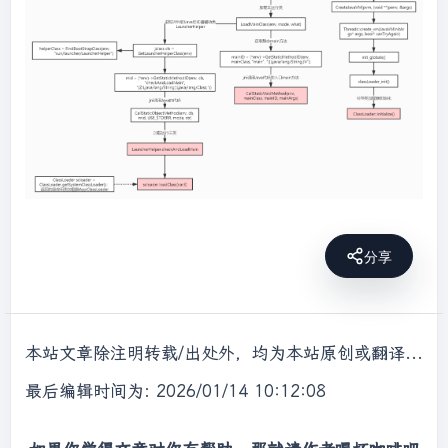
return
 id;

(getClassLoadingLock(name)) {

    }

// First, check if the class 
has already been loaded
public
void
setId
(
int
 id)
{

                Class<?> c = 
this
.id = id;

findLoadedClass(name);

    }

if
 (c == 
null
) {

public
 String 
getName
()
{

// If still not found, 
return
 name;

then invoke findClass in order
    }

// to find the class.
分享
long
 t1 = 
public
void
setName
(String name)
{

System.nanoTime();

this
.name = name;

    }

//非自定义的类还是走双亲委派
本站文章除注明转载/出处外，均为本站原创或翻译，转载前请务必署名，转载请标明出处。
加载
public
void
sout
()
{

if
最后编辑时间为: 2026/01/14 10:12:08
        System.out.println(
"=======自己的加载
(!name.startsWith(
"com.zou.jvm"
)){

器加载类调用方法======="
);

                        c = 