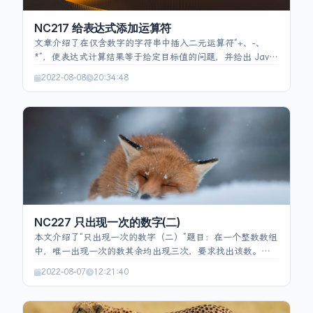
NC217 给表达式添加运算符
文章介绍了在仅含数字的字符串中插入二元运算符“+、-、
*”，使表达式计算结果等于给定目标值的问题，并给出 Java
实现。核心思路是深度优先搜索遍历所有切分方式，使用回
2022-08-08
20:34:48
溯在每个数字前插入运算符；通过维护当前累计结果 `res`
与最近乘法因子 `mul`，在遇到乘法时进行结果修正以保证
运算顺序正确。代码中处理了前导零限制、表达式构建以及
最终结果收集，返回所有满足目标值的表达式列表。
NC227 只出现一次的数字(二)
本文介绍了“只出现一次的数字（二）”题目：在一个整数数组
中，唯一出现一次的数其余均出现三次，要求找出该数。数
据规模 up to 10⁵，整数范围为 32 位有符号。给出一种位计
2022-08-07
12:21:40
数解法：用长度为 32 的数组统计每个位上 1 的出现次数，
对每个位取模 3，余 1 的位即为唯一数的对应位，最后合成
结果返回。代码实现基于 Java，时间 O(n·32)，空间