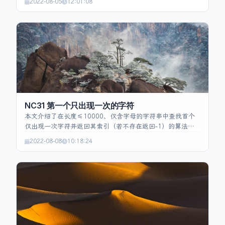
2022-08-05
12:01:08
算符，并使用映射记录运算符优先级。遍历字符数组时，遇
'(' 入符号栈；遇 ')' 计算至最近的 '('；遇数字连续读取形成
完整的整数入数字栈；遇运算符先比较栈顶运算符的优先
级，若不低于当前运算符则立即计算。为处理负数在表达式
开头或左括号后加入 0。遍历结束后统一计算剩余运算，即
得到最终结果。代码实现了上述流程并提供了 `calc` 与
`isNumber` 辅助函数。
NC31 第一个只出现一次的字符
本文介绍了在长度≤10000、仅含字母的字符串中查找首个
仅出现一次字符并返回其索引（若不存在返回-1）的算法要
求，时间复杂度O(n)、空间复杂度O(n)。示例：“google”返回
2022-08-08
10:18:24
4，“aa”返回-1。提供的Java解法先用HashMap统计每个字
符出现次数，再遍历字符串找到首次出现次数为1的字符并返
回其下标，若未找到则返回-1。