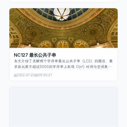
个数，使用双指针在其右侧寻找满足条件的另一对数；通过
跳过相同值实现去重，时间复杂度 O(n²)，空间复杂度
O(n²)。代码示例展示了排序、去重、指针移动的完整实现。
NC127 最长公共子串
本文介绍了求解两个字符串最长公共子串（LCS）的题目，要
求在长度不超过5000的字符串上实现 O(n²) 时间与空间复杂
度的算法。核心思路是使用动态规划，将二维 DP 表压缩为
2022-07-25
09:30:27
一维数组 dp，遍历 str1 的每个字符时逆序遍历 str2，若字
符相等则 dp[j+1]=dp[j]+1，否则置零。过程中记录当前最
长子串的长度 maxLength 和其在 str1 中的结束位置
maxLastIndex，最终通过 substring 提取并返回对应子串。
代码实现简洁，符合题目唯一解的前提。