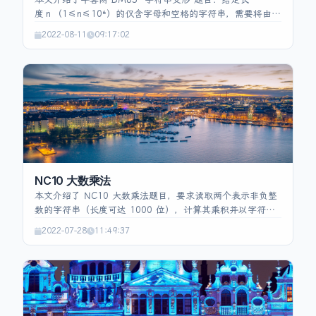
度 n （1≤n≤10⁶）的仅含字母和空格的字符串，需要将由空
格分隔的单词顺序反转，并将每个字符的大小写互换，例如
2022-08-11
09:17:02
“Hello World” → “wORLD hELLO”。题目要求时间、空间均
为 O(n)。文中提供了示例输入输出，并给出 Java 实现思
路：先使用 `split` 按空格分割（保留空串），从右向左拼接
每个子串的大小写转换结果，单词之间补空格；大小写转换
在 `reverse` 方法中完成。整体代码实现简洁，满足题目约
束。
NC10 大数乘法
本文介绍了 NC10 大数乘法题目，要求读取两个表示非负整
数的字符串（长度可达 1000 位），计算其乘积并以字符串
返回。限定空间复杂度 O(n)、时间复杂度 O(n²)。示例包括
2022-07-28
11:49:37
11×99=1089 与 1×0=0。提供的参考解法直接利用 Java 的
`BigInteger` 类，将输入字符串转换为 `BigInteger`，调用
`multiply` 完成运算，再转为字符串返回。