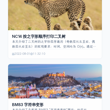
O(32)。
NC14 按之字形顺序打印二叉树
本文介绍了二叉树的之字形层序遍历（奇数层从左至右，偶
数层从右至左）的实现要求：时间、空间均为 O(n)。通过广
度优先搜索使用队列逐层遍历，记录每层节点值后利用布尔
2022-08-01
11:32:10
标记在奇数层调用 `Collections.reverse` 实现顺序翻转，最
终返回二维列表。文中给出题目描述、示例输入输出以及完
整的 Java 解法代码，代码在空树时直接返回空列表，保证符
合题目约束。
BM83 字符串变形
本文介绍了牛客网 BM83 “字符串变形”题目：给定长