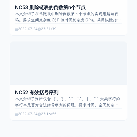
NC53 删除链表的倒数第n个节点
本文介绍了在单链表中删除倒数第 n 个节点的实现思路与代
码。要求空间复杂度 O(1) 且时间复杂度 O(n)。采用快慢指针
（双指针）技巧：先让快指针先前进 n 步，若此时已到链表
2022-07-24
23:31:39
末尾则删除头节点；否则同步移动快慢指针直至快指针到达
末尾，慢指针的下一个即为待删除节点，将其跳过即可。文
中给出完整的 Java 实现并说明了边界条件的处理。
NC52 有效括号序列
本文介绍了判断仅含 '('、')'、'{'、'}'、'['、']' 六类字符的
字符串是否为合法括号序列的问题，要求时间、空间复杂度
均为 O(n)。核心思路是使用栈：遍历字符时，遇左括号将对
2022-07-24
23:16:55
应的右括号压入栈；遇右括号时检查栈顶是否匹配并弹出，
若不匹配或栈为空则返回 false。遍历结束后，栈为空即为合
法序列。代码实现基于 Java 的 `Stack<Character>`，通过
上述方式实现了 O(n) 的解法。