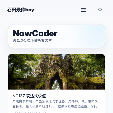
召田最帅boy
NowCoder
浏览该分类下的所有文章
NC137 表达式求值
本题要求实现一个整数表达式求值器，支持加、减、乘以及
圆括号，输入长度不超过100，结果保证在整型范围，时间空
间均要求 O(n)。解法采用双栈：一个存放数字，一个存放运