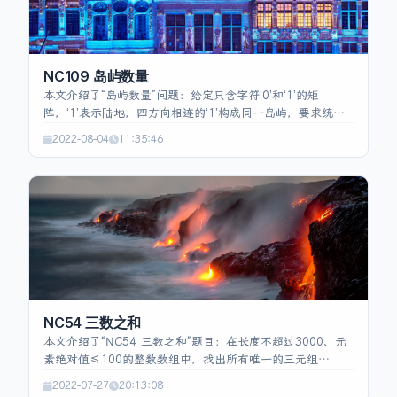
NC109 岛屿数量
本文介绍了“岛屿数量”问题：给定只含字符‘0’和‘1’的矩
阵，‘1’表示陆地，四方向相连的‘1’构成同一岛屿，要求统计
岛屿总数。示例说明输入输出关系。解法为遍历矩阵，遇
2022-08-04
11:35:46
到‘1’时计数并通过深度优先搜索（DFS）将该岛屿的所有相
连‘1’标记为‘0’，防止重复计数。代码实现包括主函数
`solve` 统计岛屿数，以及递归 `dfs` 完成四邻域扩展，时
间复杂度 O(n·m)。
NC54 三数之和
本文介绍了“NC54 三数之和”题目：在长度不超过3000、元
素绝对值≤100的整数数组中，找出所有唯一的三元组
(a,b,c) 使 a+b+c=0，且三元组内部顺序不影响，结果不能
2022-07-27
20:13:08
出现重复。解法先对数组排序，然后遍历每个元素作为第一