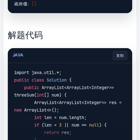
返回值：
[]
解题代码
JAVA
复制
public
class
Solution
 {

public
 ArrayList<ArrayList<Integer>> 
threeSum(
int
[] num) {

        ArrayList<ArrayList<Integer>> res = 
new
 ArrayList<>();

int
 len = num.length;

if
 (len < 
3
 || num == 
null
) {

return
 res;

        }
