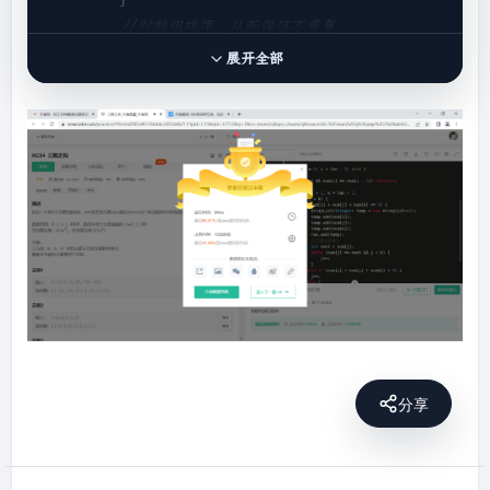
//对数组排序，从而保证不重复
        Arrays.sort(num);

展开全部
//排序后最小元素大于0
if
 (num[
0
] > 
0
) {

return
 res;

        }

for
 (
int
 i = 
0
; i < len - 
2
; i++) {

//i去重
if
 (i > 
0
 && num[i] == num[i - 
1
]) 
continue
;

//双指针
int
 j = i + 
1
, k = len - 
1
;

while
 (j < k) {

if
 (num[i] + num[j] + num[k] 
== 
0
) {

分享
                    ArrayList<Integer> temp 
= 
new
 ArrayList<>();

                    temp.
add
(num[i]);
