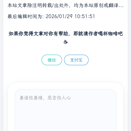
                    temp.
add
(num[j]);

本站文章除注明转载/出处外，均为本站原创或翻译，转载前请务必署名，转载请标明出处。
                    temp.
add
(num[k]);

最后编辑时间为: 2026/01/29 10:51:51
                    res.
add
(temp);

//去重且更新j
int
 next = num[j];

如果你觉得文章对你有帮助，那就请作者喝杯咖啡吧
while
 (num[j] == next && 
☕
j < k) {

                        j++;

                    }

微信
支付宝
                } 
else
if
 (
num[i] + num[j] + 
num[k] < 
0
) 
{

                    j++;

                } 
else
 {

                    k--;

                }

            }

        }

return
 res;

    }
