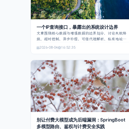
一个IP查询接口，暴露出的系统设计边界
文章围绕核心数据与增强数据的边界划分，讨论失败降
级、超时控制、异步补偿、可信代理解析、私有地址处
理以及本地 IP 库迁移检查等关键问题。通过统一“IP未
2026-08-04
16:52:35
知”状态，让系统在定位服务不可用时仍保持评论提交能
力，同时保留内部监控和问题排查能力。最终实现一个
可失败、可恢复、可观测的外部数据增强方案。
别让付费大模型成为后端漏洞：SpringBoot
多模型路由、鉴权与计费安全实践