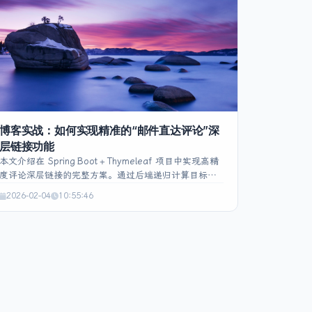
循环渲染，CSS 使用 sticky 定位保持左侧固定，媒体查
询实现 PC 端显示、移动端隐藏，并通过颜色、圆点、
文字截断等样式提升可读性。整体方案兼顾性能、响应
式布局和用户体验。
博客实战：如何实现精准的“邮件直达评论”深
层链接功能
本文介绍在 Spring Boot + Thymeleaf 项目中实现高精
度评论深层链接的完整方案。通过后端递归计算目标评
论的顶级父 ID（Thread ID），在邮件链接中携带
2026-02-04
10:55:46
commentId 和 threadId，并保留锚点作降级；前端脚
本解析参数，判断评论是否被折叠，自动展开父级、轮
询 AJAX 加载、双重滚动修正图片加载导致的偏移，并
以 Teal 呼吸灯动画高亮目标。该实现解决了定位失效、
隐藏内容和视觉反馈弱等痛点，提升了用户在邮件通知
中快速定位回复的体验。