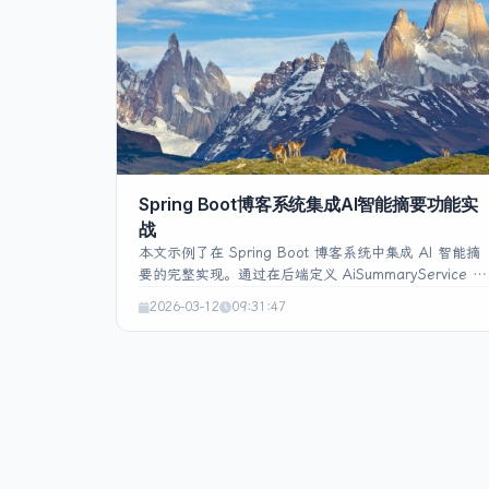
实现异步处理，提升并发性能并降低用户等待时长，实
现评论的快速安全审查和即时智能互动。
Spring Boot博客系统集成AI智能摘要功能实
战
本文示例了在 Spring Boot 博客系统中集成 AI 智能摘
要的完整实现。通过在后端定义 AiSummaryService 接
口并实现调用 OpenAI 兼容的 AI 接口（如智谱 AI、
2026-03-12
09:31:47
Moonshot、GPT‑4 等），在 controller 中提供
/api/ai-summary 接口，返回去除 HTML 的纯文本摘
要。前端使用 Thymeleaf 页面与 JavaScript，调用该
API 后用打字机动画逐字展示摘要，并在 AI 服务不可用
时回退到本地关键词或首段摘要。配置文件中可灵活设
置 API 地址、模型、密钥、max‑tokens 等参数，实现
前后端分离、可配置的 AI 摘要功能。