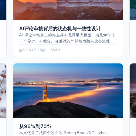
AI评论审核背后的状态机与一致性设计
AI 评论审核真正的难点并不是调用大模型，而是如何让
一个异步、不稳定、可重试的外部能力融入业务流程。
本文以 Spring Boot 博客评论系统为例，介绍如何通过
2026-07-25
11:58:03
状态机、事务提交后回调、乐观锁式条件更新、失败分
层重试、事务一致性和前端结果定位，构建可靠的 AI 评
论审核链路。通过明确状态流转、防止过期任务覆盖人
工操作、保证回复数据一致性，并完善用户侧反馈闭
环，让 AI 功能从“能运行”提升到“可维护、可恢复、可
上线”的工程化实现。
从96%到70%
本文记录了把四个独立的 Spring Boot 项目（chat、