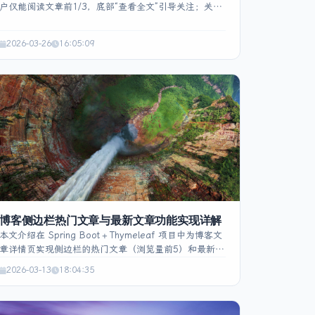
户仅能阅读文章前1/3，底部“查看全文”引导关注；关注
后发送关键词“博客”即获6位数字验证码，验证码存入
Redis（5 分钟有效、单次使用），前端通过 CSS
2026-03-26
16:05:09
max‑height 与渐变遮罩实现内容截断。用户验证成功后
在浏览器 LocalStorage 标记全局解锁状态，实现全站
解锁。后端采用 Spring Boot 提供验证码生成/验证 API
与微信消息处理接口，配合 Redis 保存验证码，整体架
构为 浏览器 ↔ Spring Boot ↔ Redis ←→ 微信服务
器。实现步骤包括 Redis 配置、验证码服务实现、微信
接入及前端交互逻辑。
博客侧边栏热门文章与最新文章功能实现详解
本文介绍在 Spring Boot + Thymeleaf 项目中为博客文
章详情页实现侧边栏的热门文章（浏览量前5）和最新文
章（发布时间前3）功能。通过只查询必要字段的
2026-03-13
18:04:35
SQL、@Cacheable 缓存，实现一次查询复用；在控制
器使用 Java 8 Stream 按浏览量降序排序并截取前5
篇，直接取前3篇作为最新文章。前端采用 Thymeleaf