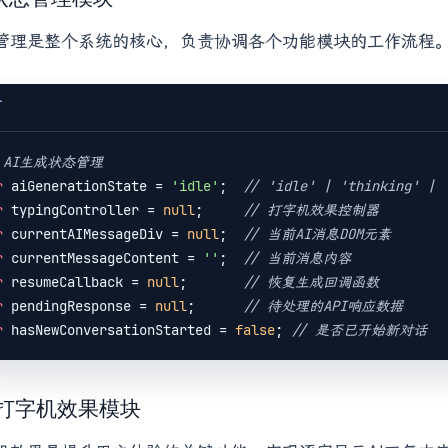
管理是整个系统的核心，负责协调各个功能模块的工作流程
T
/ AI生成状态管理
r
 aiGenerationState = 
'idle'
;  
// 'idle' | 'thinking' | 
r
 typingController = 
null
;     
// 打字机效果控制器
r
 currentAIMessageDiv = 
null
;  
// 当前AI消息DOM元素
r
 currentMessageContent = 
''
;  
// 当前消息内容
r
 resumeCallback = 
null
;       
// 恢复生成回调函数
r
 pendingResponse = 
null
;      
// 待处理的API响应数据
r
 hasNewConversationStarted = 
false
; 
// 是否已开始新对话
2 打字机效果模块