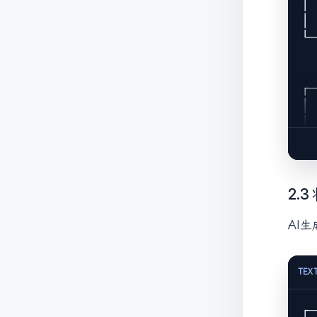
│ 
│ 
└─
  
  
┌─
│ 
│ 
│ 
│ 
└─
  
2.
  
AI
┌─
│ 
│ 
TEX
│ 
│ 
└─
┌─