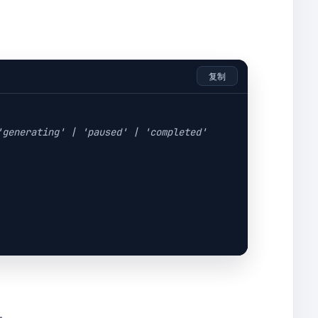
。
复制
'generating' | 'paused' | 'completed'