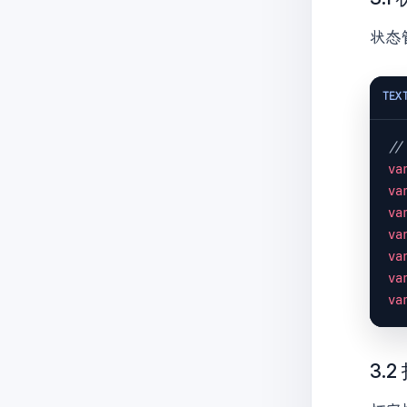
状态
TEX
/
va
va
va
va
va
va
va
3.