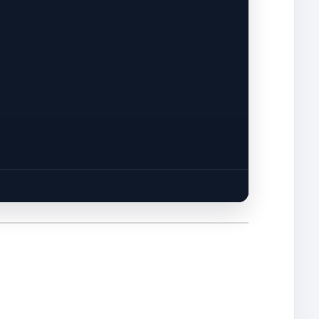
───┐

  │

  │

│

  │
