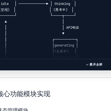
                            │

 idle   │ ──────────────▶ │ thinking  │

                            ▼

(空闲)  │                 │ (思考中)  │

─────────────────────────────────────────────────────────
────────┘                 └─────┬─────┘

                       服务接口层                          
                │

 ┌──────────────┐  ┌──────────────┐                      
            │ API响应

 │ AI问答API    │  │ 文章数据获取 │                        
                ▼

 └──────────────┘  └──────────────┘                      
       ┌───────────┐

       │generating │

        │(生成中)   │

       └─────┬─────┘

                │

展开全部
             │ 暂停

────────────────┤

                ▼

       ┌───────────┐

. 核心功能模块实现
───────│  paused   │

                          │ (已暂停)  │

1 状态管理模块