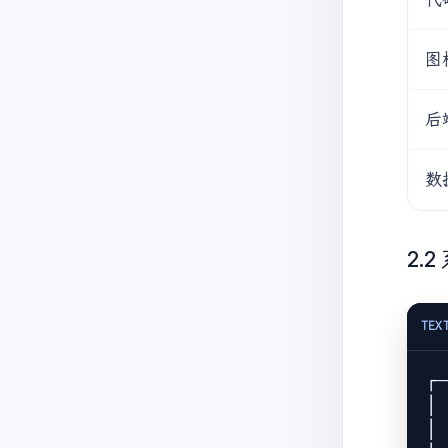
图
后
数
2.
TEX
┌─
│ 
│ 