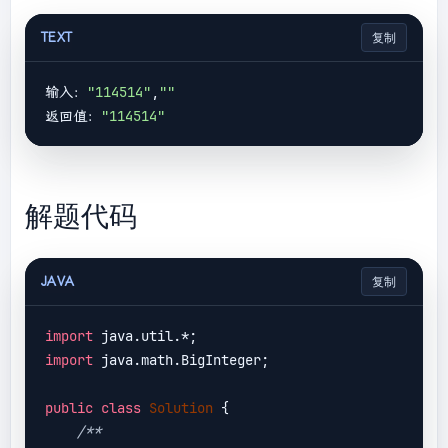
TEXT
复制
输入：
"114514"
,
""
返回值：
"114514"
解题代码
JAVA
复制
import
import
 java.math.BigInteger;

public
class
Solution
{

/**
