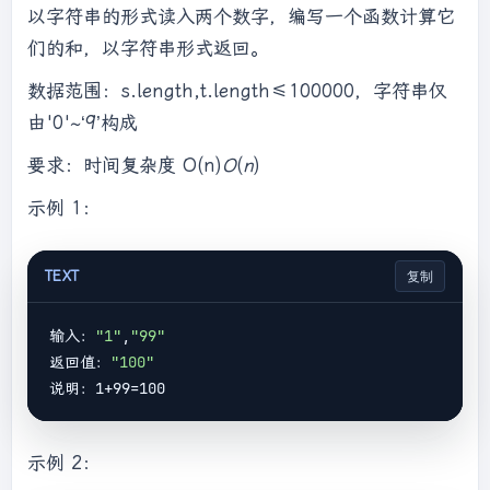
以字符串的形式读入两个数字，编写一个函数计算它
们的和，以字符串形式返回。
数据范围：s.length,t.length≤100000，字符串仅
由'0'~‘9’构成
要求：时间复杂度 O(n)
O
(
n
)
示例 1：
TEXT
复制
输入：
"1"
,
"99"
返回值：
"100"
示例 2：