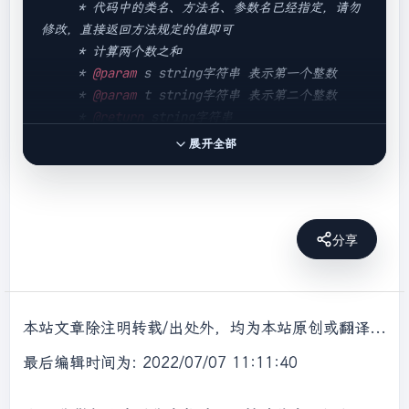
     * 代码中的类名、方法名、参数名已经指定，请勿
修改，直接返回方法规定的值即可

     * 计算两个数之和

     * 
@param
 s string字符串 表示第一个整数

     * 
@param
 t string字符串 表示第二个整数

     * 
@return
 string字符串

     */
展开全部
public
 String 
solve
(String s, String t)
{

// write code here
        BigInteger s1 = 
new
 BigInteger(s);

分享
        BigInteger t1 = 
new
 BigInteger(t);

return
String.valueOf(s1.add(t1).toString());

    }

本站文章除注明转载/出处外，均为本站原创或翻译，转载前请务必署名，转载请标明出处。
最后编辑时间为: 2022/07/07 11:11:40