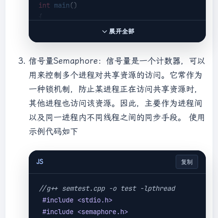
int
main
()
{

char
 *shmaddr;

展开全部
char
 *shmaddread;

char
 str[]=
"Hello, I am a processing. 
信号量Semaphore：信号量是一个计数器，可以
\n"
;

用来控制多个进程对共享资源的访问。它常作为
int
 shmid;

一种锁机制，防止某进程正在访问共享资源时，
key_t
 key = ftok(
"."
,
1
);

其他进程也访问该资源。因此，主要作为进程间
pid_t
 pid1 = fork();

以及同一进程内不同线程之间的同步手段。 使用
if
(pid1 == 
-1
){

示例代码如下
cout
 << 
"Fork error. "
 << 
endl
;

exit
(
1
);

  }

JS
复制
else
if
(pid1 == 
0
){

//子进程
//g++ semtest.cpp -o test -lpthread
    shmid = shmget(key,
1024
,IPC_CREAT | 
#
include
<stdio.h>
0600
);

#
include
<semaphore.h>
    shmaddr = (
char
*)shmat(shmid, 
NULL
, 