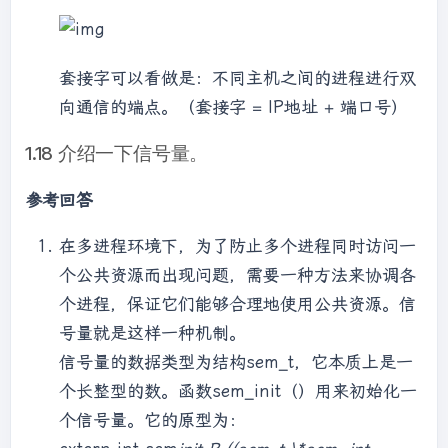
semun arg[3];      arg[0].val = 1;                     
//mutex  [0]  对缓冲区进行操作的互斥信号量    
arg[1].val = N;               //empty  
套接字可以看做是：不同主机之间的进程进行双
[1]  缓冲区空位个数n    arg[2].val = 0;                     
//full [2]  产品个数       
向通信的端点。（套接字 = IP地址 + 端口号）
for(i=0;i
<3;i++)            
1.18 介绍一下信号量。
semctl(semid,i,SETVAL,arg[i]);       
pid_t p1,p2;    if((p1=fork()) == 0)    
参考回答
{      //子进程1，消费者      while(1)      
{        printf("消费者 1 等待中...\n");        
在多进程环境下，为了防止多个进程同时访问一
sleep(2);        int product = rand() % 
2 + 1;        for(int i = 0; i < 
个公共资源而出现问题，需要一种方法来协调各
product; i++)        {          p(semid 
个进程，保证它们能够合理地使用公共资源。信
,2);    //消费          p(semid ,0);    
号量就是这样一种机制。
//加锁          printf(" [消费者 1] 消费产
信号量的数据类型为结构sem_t，它本质上是一
品 1. 剩余：  %d\n", semctl(semid, 2, 
个长整型的数。函数sem_init（）用来初始化一
GETVAL, NULL));          v(semid ,0);    
//开锁          v(semid ,1);    //释放空位        
个信号量。它的原型为：
}        sleep(2);      }      }    else    