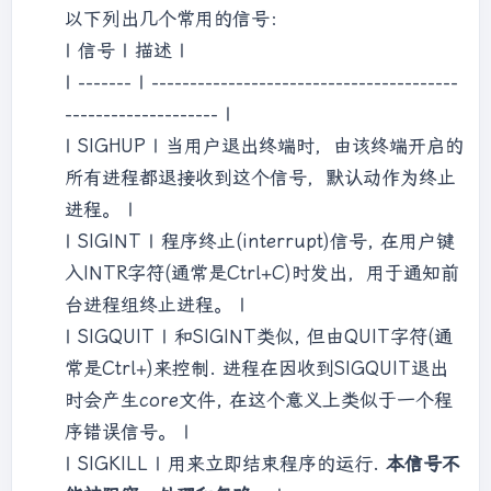
 }

以下列出几个常用的信号：
| 信号 | 描述 |
void
* 
func_sem_post
(
void
* arg)
| ------- | ----------------------------------------
{

printf
(
"func_sem_post running\n"
);

-------------------- |
printf
(
"sem post\n"
);

| SIGHUP | 当用户退出终端时，由该终端开启的
int
 *a = (
int
*)arg;

所有进程都退接收到这个信号，默认动作为终止
     *a = 
6
;

进程。 |
     sem_post(&sem);

| SIGINT | 程序终止(interrupt)信号, 在用户键
     sem_post(&sem);

 }

入INTR字符(通常是Ctrl+C)时发出，用于通知前
台进程组终止进程。 |
int
main
()
| SIGQUIT | 和SIGINT类似, 但由QUIT字符(通
{

常是Ctrl+)来控制. 进程在因收到SIGQUIT退出
     sem_init(&sem, 
0
, 
0
);

pthread_t
 thread[
3
];

时会产生core文件, 在这个意义上类似于一个程
int
 a = 
5
;

序错误信号。 |
| SIGKILL | 用来立即结束程序的运行.
本信号不
    pthread_create(&(thread[
0
]), 
NULL
, 