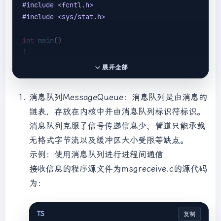
#
include
<fcntl.h>
#
include
<sys/stat.h>
int
main
()
{

int
 nFd = 
0
;

展开全部
int
  nReadLen = 
0
;;

char
 szBuff[BUFSIZ] = {
0
};

消息队列MessageQueue：消息队列是由消息的
链表，存放在内核中并由消息队列标识符标识。
/* 打开当前目录下的管道文件 */
    nFd = open(
"pipe"
, O_RDWR);

消息队列克服了信号传递信息少、管道只能承载
if
 (
-1
 == nFd)

无格式字节流以及缓冲区大小受限等缺点。
    {

示例：使用消息队列进行进程间通信
        perror(
"Open fifo failed\n"
);

接收信息的程序源文件为msgreceive.c的源代码
return
1
;

为：
    }

while
 (
1
)

TS
复制
    {
