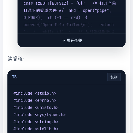
char szBuff[BUFSIZ] = {0};   /* 打开当前
目录下的管道文件 */  nFd = open(
"pipe"
, 
O_RDWR);  if (-1 == nFd)  {   
perror(
"Open fifo failed\n"
);   return 
1;  }   while (1)  {   /* 从终端读取数据 
*/   memset(szBuff,0,BUFSIZ);   nReadLen 
展开全部
= read(STDIN_FILENO,szBuff,BUFSIZ);    
if(nReadLen > 0)   {    /* 往管道写入数据 
读管道：
*/    nWrLen = write(nFd, szBuff, 
strlen(szBuff)+1);    if (nWrLen > 0)    
{     printf(
"write data successful: %s 
TS
复制
\n"
, szBuff);    }    else    {     
perror(
"write failed:"
);    }   }  } }
#
include
<stdio.h>
#
include
<errno.h>
#
include
<unistd.h>
#
include
<sys/types.h>
#
include
<string.h>
#
include
<stdlib.h>