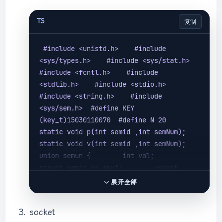
TS
复制
#include 
<unistd.h>
    #include 
<sys/types.h>
    #include 
<sys/stat.h>
#include 
<fcntl.h>
    #include 
<stdlib.h>
    #include 
<stdio.h>
#include 
<string.h>
    #include 
<sys/sem.h>
  #define KEY 
(key_t)15030110070  #define N 20   
static void p(int semid ,int semNum);    
static void v(int semid ,int semNum);   
union semun {        int val;        
struct semid_ds *buf;        ushort 
*array;    };     int main(int argc 
展开全部
,char* argv[])  {    int i;    int 
semid;     semid = 
socket
semget(KEY,3,IPC_CREAT|0660);      union 