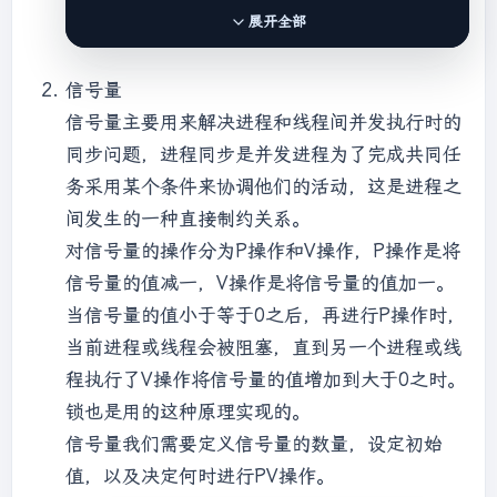
shmget(key,1024,IPC_CREAT | 0600);      
展开全部
shmaddr = (char*)shmat(shmid, NULL, 0);                 
strcpy(shmaddr, str);      cout << "
信号量
[Writer] write: " << shmaddr << endl;      
信号量主要用来解决进程和线程间并发执行时的
shmdt(shmaddr);  }   
else
  {      //父进
程      pid_t pid2 = fork();      
同步问题，进程同步是并发进程为了完成共同任
if
(pid2 == -1){        cout << "Fork 
务采用某个条件来协调他们的活动，这是进程之
error
. " << endl;        exit(1);     }     
间发生的一种直接制约关系。
else
if
(pid2 == 0){        //子进程        
对信号量的操作分为P操作和V操作，P操作是将
sleep(2);        shmid = 
信号量的值减一，V操作是将信号量的值加一。
shmget(key,1024,IPC_CREAT | 0600);        
shmaddread = (char*)shmat(shmid, NULL, 
当信号量的值小于等于0之后，再进行P操作时，
0);                cout << "[Reader] 
当前进程或线程会被阻塞，直到另一个进程或线
read: " << shmaddread << endl;        
程执行了V操作将信号量的值增加到大于0之时。
shmdt(shmaddread);     }  }   sleep(3);   
锁也是用的这种原理实现的。
return 0; }
信号量我们需要定义信号量的数量，设定初始
值，以及决定何时进行PV操作。