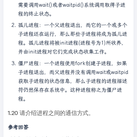
printf(
"func_sem_post running\n"
);     
需要调用wait()或者waitpid()系统调用取得子进
printf(
"sem post\n"
);     int *a = 
程的终止状态。
(int*)arg;     *a = 
6
;     sem_post(&sem);     
sem_post(&sem); }  int main() {     
孤儿进程：一个父进程退出，而它的一个或多个
sem_init(&sem, 
0
, 
0
);     pthread_t 
子进程还在运行，那么那些子进程将成为孤儿进
thread[
3
];     int a = 
5
;      
程。孤儿进程将被init进程(进程号为1)所收养，
pthread_create(&(thread[
0
]), NULL, 
并由init进程对它们完成状态收集工作。
func_sem_wait, &a);     printf(
"thread 
func_sem_wait\n"
);      pthread_create(&
僵尸进程：一个进程使用fork创建子进程，如果
(thread[
2
]), NULL, func_sem_timedwait, &a);     
子进程退出，而父进程并没有调用wait或waitpid
printf(
"thread func_sem_timedwait\n"
);      
获取子进程的状态信息，那么子进程的进程描述
sleep(
4
);      pthread_create(&(thread[
1
]), 
NULL, func_sem_post, &a);     printf(
"thread 
符仍然保存在系统中。这种进程称之为僵尸进
func_sem_post\n"
);      
程。
pthread_join(thread[
0
], NULL);     
pthread_join(thread[
1
], NULL);     
1.20 请介绍进程之间的通信方式。
pthread_join(thread[
2
], NULL);     
参考回答