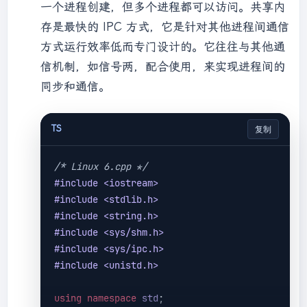
biao@ubuntu
:~/test/msgRecvSend
一个进程创建，但多个进程都可以访问。共享内
printf
(
"Enter some text: "
);

        fgets(buffer, BUFSIZ, 
stdin
);

存是最快的 IPC 方式，它是针对其他进程间通信
        data.msg_type = 
1
;    
//注意2
方式运行效率低而专门设计的。它往往与其他通
strcpy
(data.text, buffer);

信机制，如信号两，配合使用，来实现进程间的
//向队列发送数据
同步和通信。
if
(msgsnd(msgid, (
void
*)&data, 
MAX_TEXT, 
0
) == 
-1
)

        {

TS
复制
fprintf
(
stderr
, 
"msgsnd 
failed\n"
);

/* Linux 6.cpp */
exit
(EXIT_FAILURE);

#
include
<iostream>
        }

#
include
<stdlib.h>
//输入end结束输入
#
include
<string.h>
if
(
strncmp
(buffer, 
"end"
, 
3
) == 
#
include
<sys/shm.h>
0
)

#
include
<sys/ipc.h>
            running = 
0
;

#
include
<unistd.h>
        sleep(
1
);

    }

using
namespace
std
exit
(EXIT_SUCCESS);
