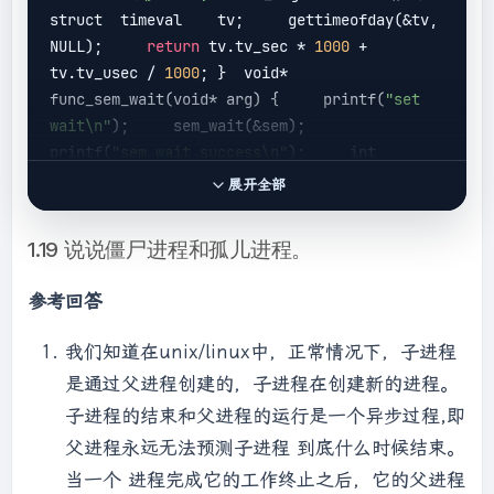
struct  timeval    tv;     gettimeofday(&tv, 
NULL);     
return
 tv.tv_sec * 
1000
 + 
tv.tv_usec / 
1000
; }  void* 
func_sem_wait(void* arg) {     printf(
"set 
wait\n"
);     sem_wait(&sem);     
printf(
"sem wait success\n"
);     int 
*running = (int*)arg;     
展开全部
printf(
"func_sem_wait running\n"
);     
printf(
"%d\n"
, *running); }  void* 
1.19 说说僵尸进程和孤儿进程。
func_sem_timedwait(void* arg) {     timespec 
timewait;     timewait.tv_sec = 
参考回答
getTimeMsec() / 
1000
 + 
2
;     
timewait.tv_nsec = 
0
;     
我们知道在unix/linux中，正常情况下，子进程
printf(
"sem_timedwait\n"
);     int ret = 
是通过父进程创建的，子进程在创建新的进程。
sem_timedwait(&sem, &timewait);     
子进程的结束和父进程的运行是一个异步过程,即
printf(
"sem_timedwait,ret=%d\n"
, ret);     
printf(
"func_sem_timedwait running\n"
); }  
父进程永远无法预测子进程 到底什么时候结束。
void* func_sem_post(void* arg) {     
当一个 进程完成它的工作终止之后，它的父进程