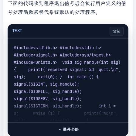
下面的代码收到程序退出信号后会执行用户定义的信
号处理函数来替代系统默认的处理程序。
TEXT
复制
#include
<stdlib.h>
 #include
<stdio.h>
#include
<signal.h>
 #include
<sys/types.h>
#include
<unistd.h>
  void sig_handle(int sig) 
{     printf(
"received signal: %d, quit.\n"
, 
sig);     exit(0); }  int main () {     
signal(SIGINT, sig_handle);     
signal(SIGKILL, sig_handle);     
signal(SIGSEGV, sig_handle);     
signal(SIGTERM, sig_handle);       int i = 
0;      while (1) {          printf(
"%d\n"
, 
++i);          sleep(2);      }       
printf(
"main quit."
);       return 0; }
展开全部