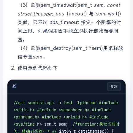
p(semid ,0);    //加锁            
（3）函数sem_timedwait(sem_t
sem, const
printf(" [生产者] 生产产品 1. 剩余：  
struct timespec
abs_timeout) 与 sem_wait()
%d\n", semctl(semid, 2, GETVAL, NULL) + 
1);              v(semid ,0);    //开锁            
类似，只不过 abs_timeout 指定一个阻塞的时
v(semid, 2);    //生产          }          
间上限，如果调用因不能立即执行递减而要阻
sleep(2);        }      }    }    return 
塞。
0;  }   /* p操作 */    void p(int semid 
（4）函数sem_destroy(sem_t *sem)用来释放
,int semNum)  {        struct sembuf sb;        
信号量sem。
sb.sem_num = semNum;        sb.sem_op = 
-1;        sb.sem_flg = SEM_UNDO;        
使用示例代码如下
semop(semid, &sb, 1);    }     /* v操作 
*/    void v(int semid ,int semNum)  {        
struct sembuf sb;        sb.sem_num = 
JS
复制
semNum;        sb.sem_op = 1;        
sb.sem_flg = SEM_UNDO;        
/
/g++ semtest.cpp -o test -lpthread #include 
semop(semid, &sb, 1);    }
<stdio.h> #include <semaphore.h> #include 
<pthread.h> #include <unistd.h> #include 
<sys/time
.h> sem_t sem;  
/*function:获取当前时
间，精确到毫秒• * */
 int64_t getTimeMsec() {     