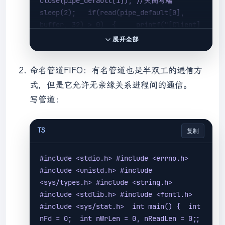
close(pipe_default[1]); //关闭写端   
sleep(2);   if(read(pipe_default[0], 
buffer, 32) >
 0)  {     printf(
"[Client] 
Receive data from server: %s \n"
, 
展开全部
buffer);  }   close(pipe_default[0]);  } 
else {   close(pipe_default[0]);  //关闭
命名管道FIFO：有名管道也是半双工的通信方
读端   char msg[32]=
"== hello world =="
;   
式，但是它允许无亲缘关系进程间的通信。
if(-1 != write(pipe_default[1], msg, 
strlen(msg)))  {     printf(
"[Server] 
写管道：
Send data to client: %s \n"
,msg);  }   
close(pipe_default[1]);   waitpid(pid, 
TS
复制
NULL, 0); } return 1; }
#include 
<stdio.h>
 #include 
<errno.h>
#include 
<unistd.h>
 #include 
<sys/types.h>
 #include 
<string.h>
#include 
<stdlib.h>
 #include 
<fcntl.h>
#include 
<sys/stat.h>
  int main() {  int 
nFd = 0;  int nWrLen = 0, nReadLen = 0;;  