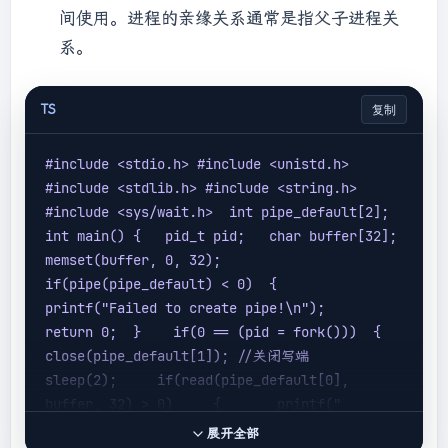
间使用。进程的亲缘关系通常是指父子进程关
系。
TS
复制
#include 
<stdio.h>
 #include 
<unistd.h>
#include 
<stdlib.h>
 #include 
<string.h>
#include 
<sys/wait.h>
  int pipe_default[2];  
int main() {   pid_t pid;   char buffer[32];    
memset(buffer, 0, 32);   
if(pipe(pipe_default) 
< 0)  {     
printf("Failed to create pipe!\n");     
return 0;  }    if(0 == (pid = fork()))  {     
close(pipe_default[1]); //关闭写端     
sleep(2);     if(read(pipe_default[0], 
buffer, 32) >
 0)     {       printf(
"
[Client] Receive data from server: %s \n"
, 
展开全部