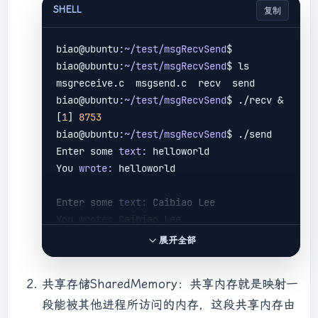
int
 running = 
1
;

failed with errno: %d\n"
, errno);

SHELL
复制
struct
msg_st
data
;
exit
(EXIT_FAILURE);

char
 buffer[BUFSIZ];

        }

biao@ubuntu
:~/test/msgRecvSend
$

int
 msgid = 
-1
;

printf
(
"You wrote: 
biao@ubuntu
:~/test/msgRecvSend
$ ls

%s\n"
,data.text);

msgreceive.c  msgsend.c  recv  send

//建立消息队列
//遇到end结束
biao@ubuntu
:~/test/msgRecvSend
$ ./recv &

    msgid = msgget((
key_t
)
1234
, 
0666
 | 
if
(
strncmp
(data.text, 
"end"
, 
3
) 
[
1
] 
8753
IPC_CREAT);

== 
0
)

biao@ubuntu
:~/test/msgRecvSend
$ ./send

if
(msgid == 
-1
)

            running = 
0
;

Enter some 
text:
 helloworld

    {

    }

You 
wrote:
 helloworld

fprintf
(
stderr
, 
"msgget failed 
//删除消息队列
with error: %d\n"
, errno);

if
(msgctl(msgid, IPC_RMID, 
0
) == 
-1
)

Enter some 
text:
 Caibiao Lee

exit
(EXIT_FAILURE);

    {

You 
wrote:
 Caibiao Lee

    }

fprintf
(
stderr
, 
展开全部
"msgctl(IPC_RMID) failed\n"
);

Enter some 
text:
end
//向消息队列中写消息，直到写入end
exit
(EXIT_FAILURE);

You 
wrote:
end
while
(running)

    }

共享存储SharedMemory：共享内存就是映射一
    {

exit
(EXIT_SUCCESS);

段能被其他进程所访问的内存，这段共享内存由
[
1
]+  Done                    ./recv

//输入数据