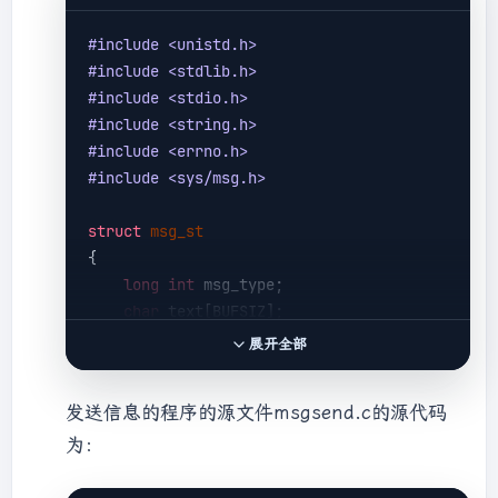
/* 从管道读取数据 */
#
include
<unistd.h>
memset
(szBuff,
0
,BUFSIZ);

#
include
<stdlib.h>
        nReadLen = read(nFd,szBuff,BUFSIZ);

#
include
<stdio.h>
if
(nReadLen > 
0
)

#
include
<string.h>
        {

#
include
<errno.h>
printf
(
"read pipe data: %s\n"
, 
#
include
<sys/msg.h>
szBuff);

        }   

struct
msg_st
{
    }

long
int
 msg_type;

char
 text[BUFSIZ];

};

展开全部
int
main
()
发送信息的程序的源文件msgsend.c的源代码
{

为：
int
 running = 
1
;

int
 msgid = 
-1
;
