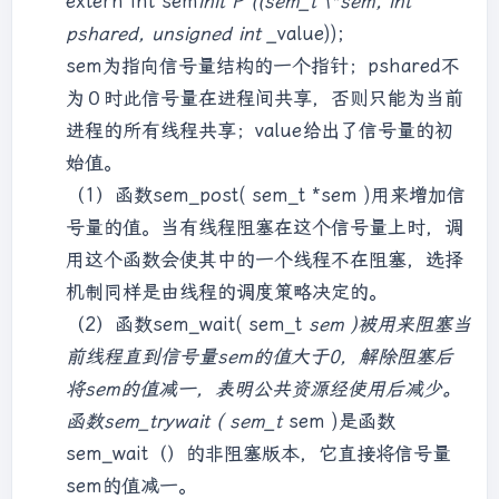
extern int sem
init
P ((sem_t \
*sem, int
{      if((p2=fork()) == 0)      {        
pshared, unsigned int _
value));
//子进程2，消费者        while(1)        {          
sem为指向信号量结构的一个指针；pshared不
printf("消费者 2 等待中...\n");          
为０时此信号量在进程间共享，否则只能为当前
sleep(2);          int product = rand() 
% 2 + 1;          for(int i = 0; i < 
进程的所有线程共享；value给出了信号量的初
product; i++)          {            
始值。
p(semid ,2);    //消费            p(semid 
（1）函数sem_post( sem_t *sem )用来增加信
,0);    //加锁            printf(" [消费
号量的值。当有线程阻塞在这个信号量上时，调
者 2] 消费产品 1. 剩余：  %d\n", 
用这个函数会使其中的一个线程不在阻塞，选择
semctl(semid, 2, GETVAL, NULL));            
v(semid ,0);    //开锁            v(semid 
机制同样是由线程的调度策略决定的。
,1);    //释放空位          }          
（2）函数sem_wait( sem_t
sem )被用来阻塞当
sleep(2);        }      }      else      
前线程直到信号量sem的值大于0，解除阻塞后
{        //父进程，生产者        while(1)        
将sem的值减一，表明公共资源经使用后减少。
{          printf("生产者开始生产...\n");          
函数sem_trywait ( sem_t
sem )是函数
int product = rand() % 5 + 1;           
for(int i = 0; i < product; i++)          
sem_wait（）的非阻塞版本，它直接将信号量
{            p(semid ,1);    //占用空位            
sem的值减一。