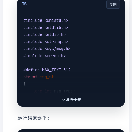
struct
msg_st
data
;
TS
复制
long
int
 msgtype = 
0
; 
//注意1
#
include
<unistd.h>
//建立消息队列
#
include
<stdlib.h>
    msgid = msgget((
key_t
)
1234
, 
0666
 | 
#
include
<stdio.h>
IPC_CREAT);

#
include
<string.h>
if
(msgid == 
-1
)

#
include
<sys/msg.h>
    {

#
include
<errno.h>
fprintf
(
stderr
, 
"msgget failed 
with error: %d\n"
, errno);

#
define
 MAX_TEXT 512
exit
(EXIT_FAILURE);

struct
msg_st
    }

{
//从队列中获取消息，直到遇到end消息为止
long
int
 msg_type;

while
(running)

char
 text[MAX_TEXT];

    {

展开全部
};

if
(msgrcv(msgid, (
void
*)&data, 
BUFSIZ, msgtype, 
0
) == 
-1
)

运行结果如下：
int
main
()
        {

{

fprintf
(
stderr
, 
"msgrcv 