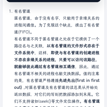
buffer);     }     close(pipe_default[0]);    
}   else  {     close(pipe_default[0]);  //关
有名管道
闭读端     char msg[32]=
"== hello world =="
;     
匿名管道，由于没有名字，只能用于亲缘关系的
if(-1 != write(pipe_default[1], msg, 
strlen(msg)))     {       printf(
"[Server] 
进程间通信。为了克服这个缺点，提出了有名管
Send data to client: %s \n"
,msg);     }     
道(FIFO)。
close(pipe_default[1]);     waitpid(pid, 
有名管道不同于匿名管道之处在于它提供了一个
NULL, 0);  }   return 1; }
路径名与之关联，
以有名管道的文件形式存在于
文件系统中
，这样，
即使与有名管道的创建进程
不存在亲缘关系的进程，只要可以访问该路径，
就能够彼此通过有名管道相互通信
，因此，通过
有名管道不相关的进程也能交换数据。值的注意
的是，有名管道严格遵循
先进先出(first in first
out)
,对匿名管道及有名管道的读总是从开始处
返回数据，对它们的写则把数据添加到末尾。它
们不支持诸如lseek()等文件定位操作。
有名管道