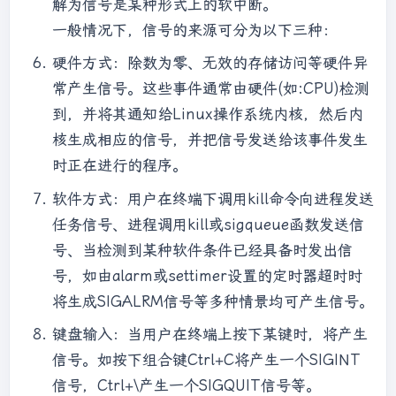
| 
0600
);

解为信号是某种形式上的软中断。
int
 *running = (
int
*)arg;

      shmaddread = (
char
*)shmat(shmid, 
一般情况下，信号的来源可分为以下三种：
printf
(
"func_sem_wait running\n"
);

NULL
, 
0
);        

printf
(
"%d\n"
, *running);

硬件方式：除数为零、无效的存储访问等硬件异
cout
 << 
"[Reader] read: "
 << 
 }

shmaddread << 
endl
;

常产生信号。这些事件通常由硬件(如:CPU)检测
      shmdt(shmaddread);

到，并将其通知给Linux操作系统内核，然后内
void
* 
func_sem_timedwait
(
void
* arg)
    }

核生成相应的信号，并把信号发送给该事件发生
{

  }

时正在进行的程序。
     timespec timewait;

  sleep(
3
);

     timewait.tv_sec = getTimeMsec() / 
return
0
;

软件方式：用户在终端下调用kill命令向进程发送
1000
 + 
2
;

任务信号、进程调用kill或sigqueue函数发送信
     timewait.tv_nsec = 
0
;

号、当检测到某种软件条件已经具备时发出信
printf
(
"sem_timedwait\n"
);

int
 ret = sem_timedwait(&sem, 
号，如由alarm或settimer设置的定时器超时时
&timewait);

将生成SIGALRM信号等多种情景均可产生信号。
printf
(
"sem_timedwait,ret=%d\n"
, 
键盘输入：当用户在终端上按下某键时，将产生
ret);

printf
(
"func_sem_timedwait 
信号。如按下组合键Ctrl+C将产生一个SIGINT
running\n"
);

信号，Ctrl+\产生一个SIGQUIT信号等。