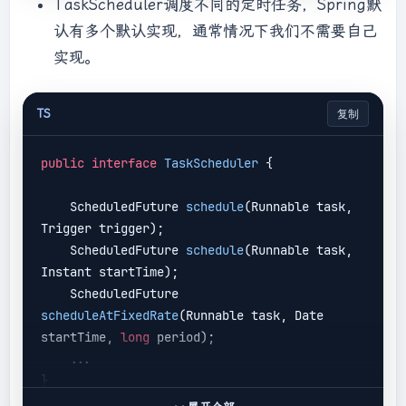
TaskScheduler调度不同的定时任务，Spring默
认有多个默认实现，通常情况下我们不需要自己
实现。
TS
复制
public
interface
TaskScheduler
 {

ScheduledFuture 
schedule
(
Runnable task, 
Trigger trigger
)
;

ScheduledFuture 
schedule
(
Runnable task, 
Instant startTime
)
;

ScheduledFuture 
scheduleAtFixedRate
(
Runnable task, Date 
startTime, 
long
 period
)
;

    ...
