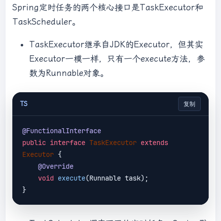
Spring定时任务的两个核心接口是TaskExecutor和
TaskScheduler。
TaskExecutor继承自JDK的Executor，但其实
Executor一模一样，只有一个execute方法，参
数为Runnable对象。
TS
复制
@FunctionalInterface
public
interface
TaskExecutor
extends
Executor
{

@Override
void
execute
(Runnable task)
;
