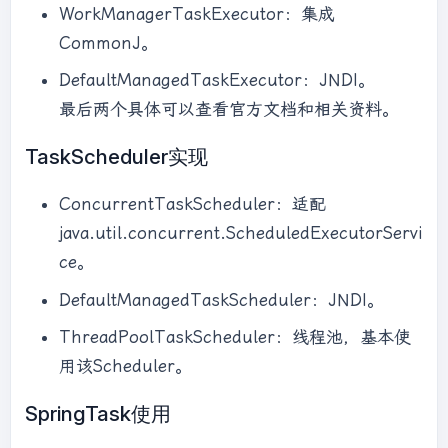
WorkManagerTaskExecutor：集成
CommonJ。
DefaultManagedTaskExecutor：JNDI。
最后两个具体可以查看官方文档和相关资料。
TaskScheduler实现
ConcurrentTaskScheduler：适配
java.util.concurrent.ScheduledExecutorServi
ce。
DefaultManagedTaskScheduler：JNDI。
ThreadPoolTaskScheduler：线程池，基本使
用该Scheduler。
SpringTask使用