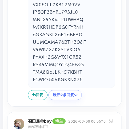
VX05OIL7K312M0VV

IP5QF3BYRL793JL0

MBLX9YK4JT0UWHBQ

M9KR9HDP0G0FYRNH

6GKAGKL26E16BFBO

UUMQAMA76BTHBO8F

V9WKZXZKXSTVXIO6

PYXXH2G6V9X1GR52

RS49MMQOYTQ4FF8G

TMA8Q6JLKHC7KBHT

FCWP750VKGKXNX75
回复
展开2条回复
召田最帅boy
博主
湖
2026-06-06 00:55:10
南省衡阳市