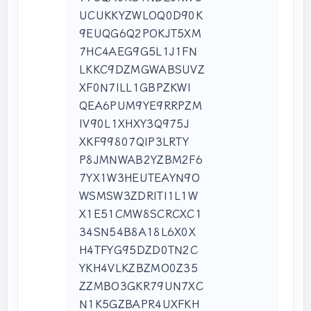
UCUKKYZWLOQ0D90K

9EUQG6Q2POKJT5XM

7HC4AEG9G5L1J1FN

LKKC9DZMGWABSUVZ

XF0N7ILL1GBPZKWI

QEA6PUM9YE9RRPZM

IV90L1XHXY3Q975J

XKF99807QIP3LRTY

P8JMNWAB2YZBM2F6

7YX1W3HEUTEAYN9O

WSMSW3ZDRITI1L1W

X1E51CMW8SCRCXC1

34SN54B8A18L6X0X

H4TFYG95DZD0TN2C

YKH4VLKZBZMO0Z35

ZZMBO3GKR79UN7XC

N1K5GZBAPR4UXFKH
