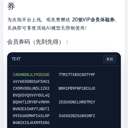
券
为庆祝平台上线，现免费赠送
20张VIP会员体验券
，
兑换即可享受顶级AI模型无限制使用！
会员券码（先到先得）：
TEXT
复制
CADHND8JLY92D2UE
    77M17TX8XCG07Y9F    
4VYA03D8DS6F5HU1

CXDRV0DUJN5LIZK2    W8H1PB9FNP18CUJO    
BVQOSVQXVVY0UL4Q

BQHHT12RYBF49N9H    ZE0UXDNCLHR07M1Y    
WVN3EX3ARY7JNDTI

G93X6KDMKPI4SLKP    34OX02N2568H2NFZ    
W4W2XIGJKXR95X86
