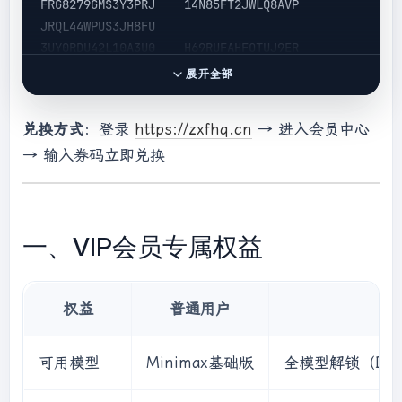
FRG8279GMS3Y3PRJ    14N85FT2JWLQ8AVP    
JRQL44WPUS3JH8FU

3UY0RDU42L10A3U0    H69RUFAHFOTUJ9ER    
XZH6LIN0V7RGH5U0

展开全部
兑换方式
：登录
https://zxfhq.cn
→ 进入会员中心
→ 输入券码立即兑换
一、VIP会员专属权益
权益
普通用户
可用模型
Minimax基础版
全模型解锁（DeepS