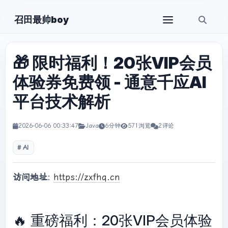
召田最帅boy
🎁 限时福利！20张VIP会员
体验券免费领 - 通意千应AI
平台技术解析
2026-06-06 00:33:47
Java
6分钟
571浏览
2评论
AI
访问地址
:
https://zxfhq.cn
🔥 重磅福利：20张VIP会员体验