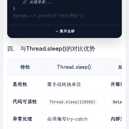
// 处理异常...
public
static
void
}

delayWithExponentialBackoff
(
int
 retryCount, 
System.
out
.println(
"5秒后继续"
);

long
 baseDelayMs)
{

long
 delayMs = (
long
) (baseDelayMs * 
// 使用DelayUtils工具类
Math.
pow
(
2
, retryCount));

展开全部
System.
out
.println(
"任务开始"
);

        delayMillis(delayMs);

DelayUtils.delaySeconds(
5
); 
// 意图清晰，一目
    }

四、 与Thread.sleep()的对比优势
了然
System.
out
.println(
"5秒后继续"
);

特性
Thread.sleep()
延迟工
// 甚至可以使用更高级的功能
for
 (
int
 retry = 
0
; retry < 
5
; retry++) {

易用性
需手动转换单位
开箱即
try
 {

        performUnreliableOperation();

break
; 
// 成功则跳出循环
代码可读性
Thread.sleep(120000)
DelayUt
    } 
catch
 (Exception e) {

异常处理
必须编写try-catch
内部消
DelayUtils.delayWithExponentialBackoff(retry
, 
1000
); 
// 重试延迟：1s, 2s, 4s...