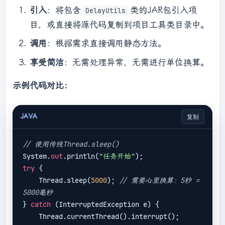
millis)
{

引入
：将包含
类的JAR包引入项
DelayUtils
if
 (millis <= 
0
) {

目，或直接将源代码复制到项目工具类目录中。
return
;

        }

调用
：根据需求直接调用静态方法。
try
 {

享受简洁
：无需处理异常，无需进行单位换算。
            Thread.sleep(millis);

        } 
catch
 (InterruptedException e) {

示例代码对比：
// 恢复中断状态，以便上层调用者能够感
知
JAVA
复制
Thread.currentThread().interrupt();

// 也可以选择记录日志：
// 使用传统Thread.sleep()
Logger.warn("Delay was interrupted.", e);
System.
out
.println(
"任务开始"
// 根据业务需求，可以选择继续执行或抛
try
 {

出运行时异常
    Thread.sleep(
5000
); 
// 需要心里换算：5秒 = 
        }

5000毫秒
    }

} 
catch
 (InterruptedException e) {

    Thread.currentThread().interrupt();

// 高级功能示例：指数退避重试延迟