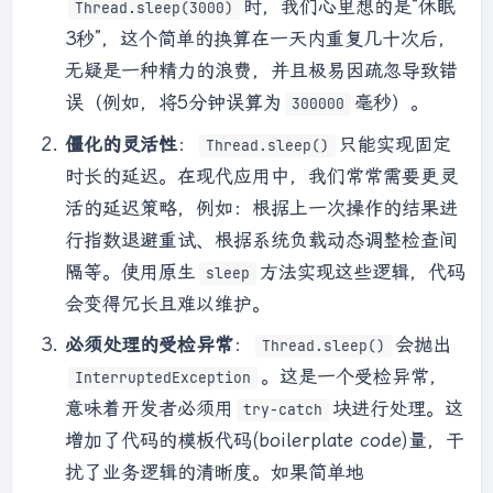
时，我们心里想的是“休眠
Thread.sleep(3000)
3秒”，这个简单的换算在一天内重复几十次后，
无疑是一种精力的浪费，并且极易因疏忽导致错
误（例如，将5分钟误算为
毫秒）。
300000
僵化的灵活性
：
只能实现固定
Thread.sleep()
时长的延迟。在现代应用中，我们常常需要更灵
活的延迟策略，例如：根据上一次操作的结果进
行指数退避重试、根据系统负载动态调整检查间
隔等。使用原生
方法实现这些逻辑，代码
sleep
会变得冗长且难以维护。
必须处理的受检异常
：
会抛出
Thread.sleep()
。这是一个受检异常，
InterruptedException
意味着开发者必须用
块进行处理。这
try-catch
增加了代码的模板代码(boilerplate code)量，干
扰了业务逻辑的清晰度。如果简单地