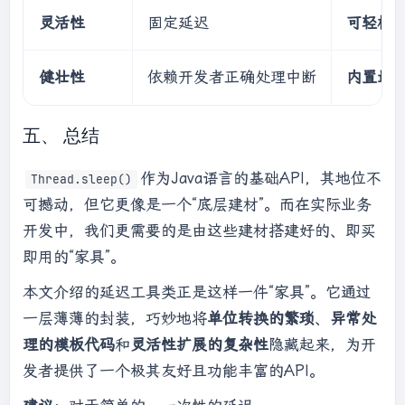
    }

灵活性
固定延迟
可轻松
健壮性
依赖开发者正确处理中断
内置最
五、 总结
作为Java语言的基础API，其地位不
Thread.sleep()
可撼动，但它更像是一个“底层建材”。而在实际业务
开发中，我们更需要的是由这些建材搭建好的、即买
即用的“家具”。
本文介绍的延迟工具类正是这样一件“家具”。它通过
一层薄薄的封装，巧妙地将
单位转换的繁琐
、
异常处
理的模板代码
和
灵活性扩展的复杂性
隐藏起来，为开
发者提供了一个极其友好且功能丰富的API。