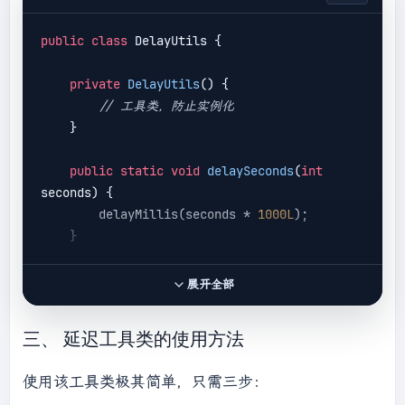
public
class
 DelayUtils {

private
DelayUtils
()
{

// 工具类，防止实例化
    }

public
static
void
delaySeconds
(
int
seconds)
{

        delayMillis(seconds * 
1000L
);

    }

public
static
void
delayMinutes
(
int
展开全部
minutes)
{

        delayMillis(minutes * 
60
 * 
1000L
);

三、 延迟工具类的使用方法
    }

使用该工具类极其简单，只需三步：
private
static
void
delayMillis
(
long