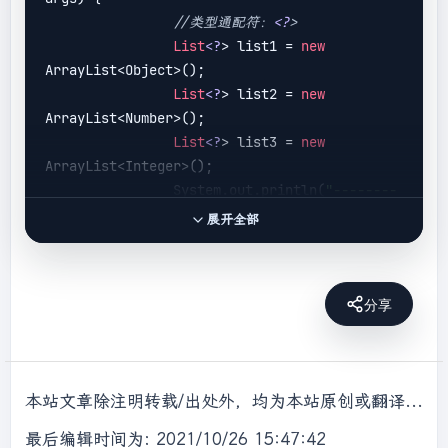
//类型通配符：
<?
>
List
<?
> list1 = 
new
ArrayList<Object>(); 

List
<?
> list2 = 
new
ArrayList<Number>(); 

List
<?
> list3 = 
new
ArrayList<Integer>(); 

                System.out.println(
"--------
"
); 

展开全部
//类型通配符上限：
<?
 extends 类
型>
分享
// List
<?
 extends Number> 
list4 = new ArrayList<Object>();
List
<?
 extends Number> list5 
= 
new
 ArrayList<Number>();

本站文章除注明转载/出处外，均为本站原创或翻译，转载前请务必署名，转载请标明出处。
List
<?
 extends Number> list6 
= 
new
 ArrayList<Integer>(); 

最后编辑时间为: 2021/10/26 15:47:42