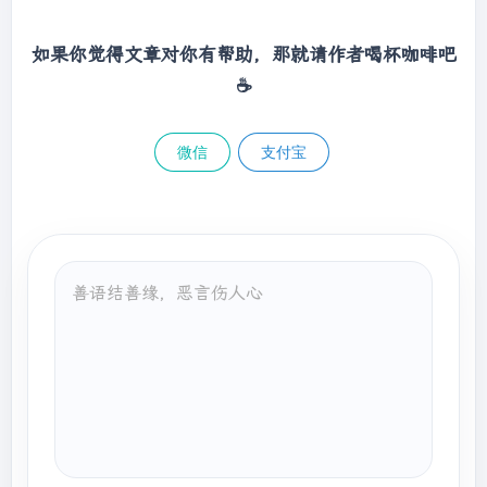
                System.out.println(
"--------
"
); 

如果你觉得文章对你有帮助，那就请作者喝杯咖啡吧
☕
//类型通配符下限：
<?
 super 类型
>
List
<?
 super Number> list7 = 
微信
支付宝
new
 ArrayList<Object>(); 

List
<?
 super Number> list8 = 
new
 ArrayList<Number>();

// List
<?
 super Number> 
list9 = new ArrayList<Integer>(); 
        } 
