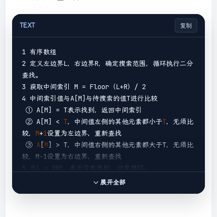
TEXT
复制
1 有序数组

2 定义左边界L，右边界R，确定搜索范围，循环执行二分
查找。

3 获取中间索引 M = Floor（L+R）/ 2

4 中间索引值与A[M]与待搜索的值T进行比较

 ① A[M] = T表示找到，返回中间索引

 ② A[M] 
< 
T
，中间值左侧的其他元素都小于
T
，无须比
较，
M
+
1
设置为左边界，重新查找

 ③ 
A
[
M
] >
 T，中间值右侧的其他元素都大于T，无须比
较，M-1设置为右边界，重新查找

展开全部