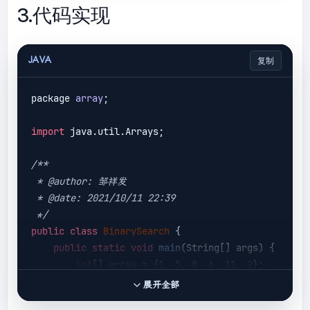
3.代码实现
JAVA
复制
package 
array
;

import
 java.util.Arrays;

/**

 * @author: 邹祥发

 * @date: 2021/10/11 22:39

 */
public
class
BinarySearch
 {
public
static
void
main
(String[] args)
{

int
[] 
array
 = {
1
, 
5
, 
8
, 
6
, 
11
, 
2
};

//数组排序
展开全部
        Arrays.sort(
array
);
