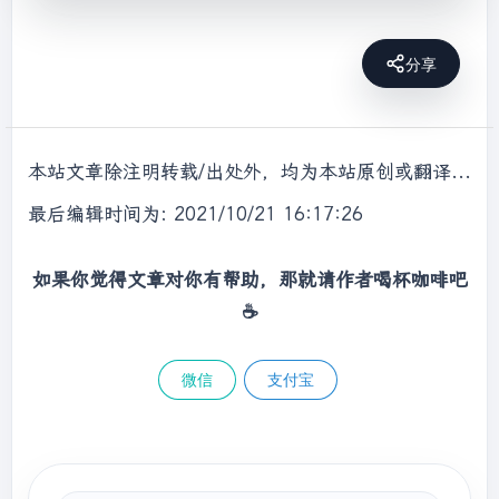
        Arrays.sort(
array
);

int
 target = 
6
;

分享
int
 index = binarySearch(
array
, 
target);

        System.out.println(index);

    }

本站文章除注明转载/出处外，均为本站原创或翻译，转载前请务必署名，转载请标明出处。
//二分查找，找到返回元素索引，找不到返回-1
最后编辑时间为: 2021/10/21 16:17:26
public
static
int
binarySearch
(
int
[] a, 
int
 t)
{

如果你觉得文章对你有帮助，那就请作者喝杯咖啡吧
int
 l = 
0
, r = a.length - 
1
, m;

☕
while
 (l <= r) {

//m = (l + r) / 2;
//解决数组越界，提高执行效率
微信
支付宝
            m = (l + r) >>> 
1
;

if
 (a[m] == t) {

return
 m;

            } 
else
if
 (a[m] < t) {

                l = m + 
1
;
