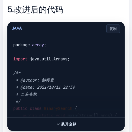
        }

5.改进后的代码
return
-1
;

    }

}

JAVA
复制
输出结果：
3
package 
array
;

import
 java.util.Arrays;

/**

 * @author: 邹祥发

 * @date: 2021/10/11 22:39

 * 二分查找

 */
public
class
BinarySearch
 {
public
static
void
main
(String[] args)
{

int
[] 
array
 = {
1
, 
5
, 
8
, 
6
, 
11
, 
2
};

展开全部
//数组排序