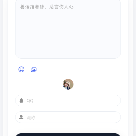
            } 
else
 {

                r = m - 
1
;

            }

        }

return
-1
;

    }
