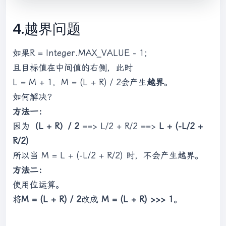
int
 target = 
6
;

int
 index = binarySearch(
array
, 
4.越界问题
target);

        System.out.println(index);

    }

如果R = Integer.MAX_VALUE - 1;
且目标值在中间值的右侧，此时
//二分查找，找到返回元素索引，找不到返回-1
L = M + 1，M = (L + R) / 2会产生
越界
。
public
static
int
binarySearch
(
int
[] a, 
如何解决？
int
 t)
{

方法一：
int
 l = 
0
, r = a.length - 
1
, m;

while
 (l <= r) {

因为
（L + R）/ 2
==> L/2 + R/2 ==>
L + (-L/2 +
            m = (l + r) / 
2
;

R/2)
if
 (a[m] == t) {

所以当 M = L + (-L/2 + R/2) 时，不会产生越界。
return
 m;

方法二：
            } 
else
if
 (a[m] < t) {

使用位运算。
                l = m + 
1
;

            } 
else
 {

将
M = (L + R) / 2
改成
M = (L + R) >>> 1
。
                r = m - 
1
;

            }
