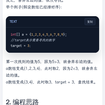
反之，舍弃左边的值；依次寻找。
举个例子(假设数组已经排好序)：
TEXT
复制
int
[] a = {
1
,
2
,
3
,
4
,
5
,
6
,
7
,
8
,
9
//target表示需要寻找的数字
target = 
3
第一次找到的值为5，因为5>3，故舍弃右边的值。
a数组变成{1,2,3,4}，此时取2，因为2<3，故舍弃左
边的值。
a数组变成{3,4}，此时取3，target = 3，查找结束。
2. 编程思路