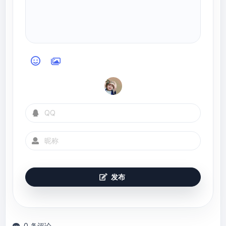
"com.zou.bean"
)

@EnableDubbo
static
class
ConsumerConfiguration
{

    }

发布
0 条评论