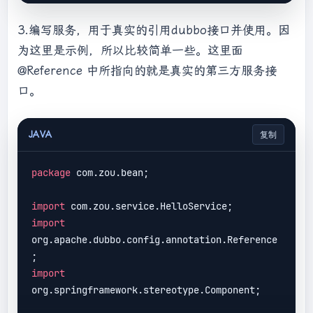
</
dependency
>
new
 RegistryConfig();

<
dependency
>
3.编写服务，用于真实的引用dubbo接口并使用。因
<
groupId
>
org.apache.dubbo
</
groupId
>
registryConfig.setAddress(
"zookeeper://127.0
为这里是示例，所以比较简单一些。这里面
<
artifactId
>
dubbo-remoting-
.0.1:2181"
);

netty4
</
artifactId
>
return
 registryConfig;

@Reference 中所指向的就是真实的第三方服务接
</
dependency
>
        }

口。
<
dependency
>
    }

<
groupId
>
org.apache.dubbo
</
groupId
>
<
artifactId
>
dubbo-serialization-
JAVA
复制
hessian2
</
artifactId
>
</
dependency
>
package
 com.zou.bean;

import
import
org.apache.dubbo.config.annotation.Reference
import
org.springframework.stereotype.Component;
