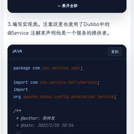
<
artifactId
>
dubbo-rpc-dubbo
</
artifactId
>
展开全部
</
dependency
>
<
dependency
>
3.编写实现类。注意这里也使用了Dubbo中的
<
groupId
>
org.apache.dubbo
</
groupId
>
@Service 注解来声明他是一个服务的提供者。
<
artifactId
>
dubbo-remoting-
netty4
</
artifactId
>
</
dependency
>
JAVA
复制
<
dependency
>
<
groupId
>
org.apache.dubbo
</
groupId
>
package
com
.zou
.service
.impl
;

<
artifactId
>
dubbo-serialization-
hessian2
</
artifactId
>
import
com
.zou
.service
.HelloService
</
dependency
>
import
org
.apache
.dubbo
.config
.annotation
.Service
;

/**

 * @author: 邹祥发

 * @date: 2022/1/10 10:54

 */