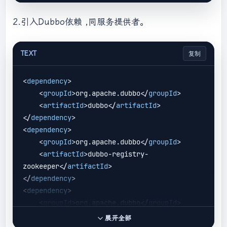
        AnnotationConfigApplicationContext 
context = 
new
2.引入Dubbo依赖 ,同服务提供者。
AnnotationConfigApplicationContext(ProviderC
onfiguration.class);

TEXT
复制
        context.start();

        System.in.read();

<
dependency
>
    }

<
groupId
>
org.apache.dubbo
</
groupId
>
<
artifactId
>
dubbo
</
artifactId
>
@Configuration
</
dependency
>
@EnableDubbo
(scanBasePackages = 
<
dependency
>
"com.zou.service.impl"
)

<
groupId
>
org.apache.dubbo
</
groupId
>
@PropertySource
(
"classpath:/dubbo-
<
artifactId
>
dubbo-registry-
provider.properties"
)

zookeeper
</
artifactId
>
static
class
ProviderConfiguration
{

</
dependency
>
@Bean
<
dependency
>
public
 RegistryConfig 
<
groupId
>
org.apache.dubbo
</
groupId
>
registryConfig
()
{

<
artifactId
>
dubbo-rpc-dubbo
</
artifactId
>
            RegistryConfig registryConfig = 
展开全部