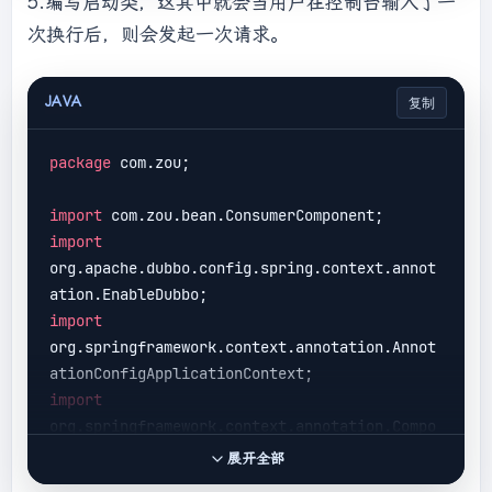
5.编写启动类，这其中就会当用户在控制台输入了一
次换行后，则会发起一次请求。
JAVA
复制
package
 com.zou;

import
import
org.apache.dubbo.config.spring.context.annot
import
org.springframework.context.annotation.Annot
import
org.springframework.context.annotation.Compo
展开全部
import