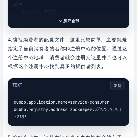
/**

 * 
@author
: 邹祥发

 * 
@date
: 2022/1/10 11:10

展开全部
 */
@Component
4.编写消费者的配置文件。这里比较简单，主要就是
public
class
ConsumerComponent
{

指定了当前消费者的名称和注册中心的位置。通过这
@Reference
个注册中心地址，消费者就会注册到这里并且也可以
private
 HelloService helloService;

根据这个注册中心找到真正的提供者列表。
public
 String 
sayHello
(String name)
{

return
 helloService.sayHello(name);

TEXT
复制
    }

dubbo.application.name=service-consumer

dubbo.registry.address=zookeeper:
//127.0.0.1
:2181