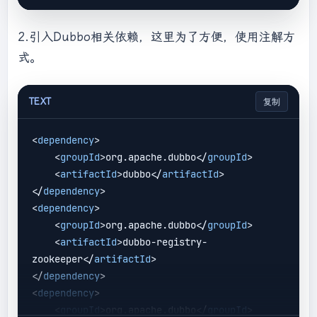
2.引入Dubbo相关依赖，这里为了方便，使用注解方
式。
TEXT
复制
<
dependency
>
<
groupId
>
org.apache.dubbo
</
groupId
>
<
artifactId
>
dubbo
</
artifactId
>
</
dependency
>
<
dependency
>
<
groupId
>
org.apache.dubbo
</
groupId
>
<
artifactId
>
dubbo-registry-
zookeeper
</
artifactId
>
</
dependency
>
<
dependency
>
<
groupId
>
org.apache.dubbo
</
groupId
>