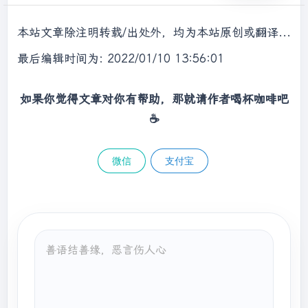
onfiguration.class);

        context.start();

本站文章除注明转载/出处外，均为本站原创或翻译，转载前请务必署名，转载请标明出处。
//获取消费者组件
最后编辑时间为: 2022/01/10 13:56:01
        ConsumerComponent service = 
context.getBean(ConsumerComponent.class);

while
 (
true
) {

如果你觉得文章对你有帮助，那就请作者喝杯咖啡吧
            System.in.read();

☕
            String hello = 
service.sayHello(
"xiaozou"
);

微信
支付宝
            System.out.println(
"result："
 + 
hello);

        }

    }

@Configuration
@PropertySource
(
"classpath:/dubbo-
consumer.properties"
)

@ComponentScan
(basePackages = 