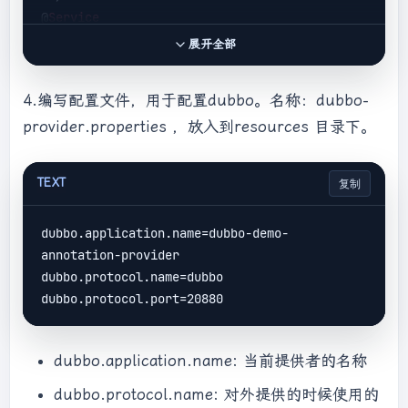
@
Service
public class HelloServiceImpl implements 
展开全部
HelloService {

    @
Override
4.编写配置文件，用于配置dubbo。名称：dubbo-
    public String sayHello(String name) {

provider.properties ，放入到resources 目录下。
return
 "
hello
: " + 
name
;

    }

TEXT
复制
dubbo.application.name=dubbo-demo-
annotation-provider

dubbo.protocol.name=dubbo

dubbo.application.name: 当前提供者的名称
dubbo.protocol.name: 对外提供的时候使用的