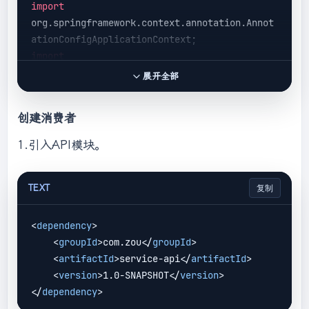
import
org.springframework.context.annotation.Annot
import
展开全部
import
org.springframework.context.annotation.Confi
创建消费者
import
1.引入API模块。
org.springframework.context.annotation.Prope
rtySource;

TEXT
复制
/**

 * 
@author
: 邹祥发

<
dependency
>
 * 
@date
: 2022/1/10 10:58

<
groupId
>
com.zou
</
groupId
>
 */
<
artifactId
>
service-api
</
artifactId
>
public
class
DubboPureMain
{

<
version
>
1.0-SNAPSHOT
</
version
>
public
static
void
main
(String[] args)
</
dependency
>
throws
 Exception 
{
