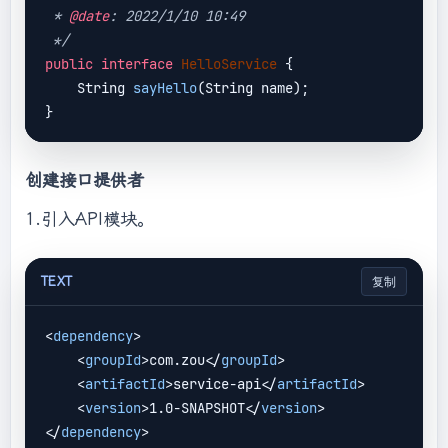
 * 
@date
: 2022/1/10 10:49

 */
public
interface
HelloService
{

String 
sayHello
(String name)
;

创建接口提供者
1.引入API模块。
TEXT
复制
<
dependency
>
<
groupId
>
com.zou
</
groupId
>
<
artifactId
>
service-api
</
artifactId
>
<
version
>
1.0-SNAPSHOT
</
version
>
</
dependency
>