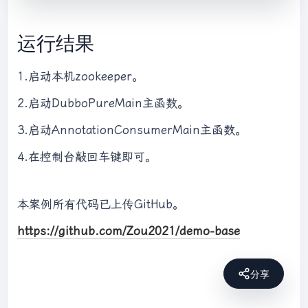
org.springframework.context.annotation.Confi
运行结果
import
org.springframework.context.annotation.Prope
rtySource;

1.启动本机zookeeper。
2.启动DubboPureMain主函数。
import
 java.io.IOException;

3.启动AnnotationConsumerMain主函数。
/**

4.在控制台敲回车键即可。
 * 
@author
: 邹祥发

 * 
@date
: 2022/1/10 11:17

 */
本案例所有代码已上传GitHub。
public
class
AnnotationConsumerMain
{

https://github.com/Zou2021/demo-base
public
static
void
main
(String[] args)
throws
 Exception 
{

        AnnotationConfigApplicationContext 
分享
context = 
new
AnnotationConfigApplicationContext(ConsumerC