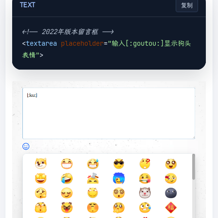
TEXT
复制
<!-- 2022年版本留言框 -->
<
textarea
placeholder
=
"输入[:goutou:]显示狗头
表情"
>