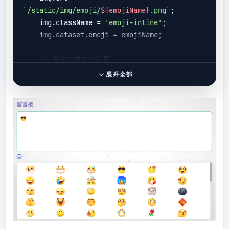
`/static/img/emoji/
${emojiName}
.png`
;

    img.className = 
'emoji-inline'
;

    img.dataset.emoji = emojiName;

// 获取当前光标位置
const
 selection = 
window
.getSelection();

展开全部
if
 (selection.rangeCount > 
0
) {

const
 range = 
selection.getRangeAt(
0
);

        range.deleteContents();

        range.insertNode(img);

// 移动光标到图片后面
        range.setStartAfter(img);

        range.collapse(
true
);

        selection.removeAllRanges();

        selection.addRange(range);

    } 
else
 {
