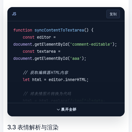
JS
复制
function
syncContentToTextarea
(
) 
{

const
 editor = 
document
.getElementById(
'comment-editable'
);

const
 textarea = 
document
.getElementById(
'aaa'
);

// 获取编辑器HTML内容
let
 html = editor.innerHTML;

// 将表情图片转换为代码
    html = html.replace(
/<img[^>]*data-
emoji="([^"]+)"[^>]*>/g
, 
'[:$1:]'
);

展开全部
// 处理换行等格式
3.3 表情解析与渲染
    html = html.replace(
/<div><br><\/div>/g
, 