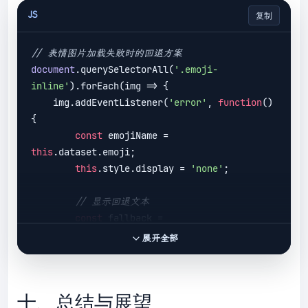
            newRange.collapse(
false
);

JS
复制
            selection.removeAllRanges();

            selection.addRange(newRange);

// 表情图片加载失败时的回退方案
        }

document
.querySelectorAll(
'.emoji-
    }

inline'
).forEach(
img
 =>
 {

    img.addEventListener(
'error'
, 
function
(
) 
{

const
 emojiName = 
this
.dataset.emoji;

this
.style.display = 
'none'
;

// 显示回退文本
const
 fallback = 
document
.createElement(
'span'
);

展开全部
        fallback.textContent = 
`[:
${emojiName}
:]`
;

        fallback.className = 
'emoji-
十、总结与展望
fallback'
;
