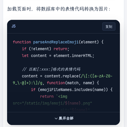
'\n'
);

加载页面时，将数据库中的表情代码转换为图片：
    html = html.replace(
/<div>/g
, 
'\n'
);

    html = html.replace(
/<\/div>/g
, 
''
);

    html = html.replace(
/<br>/g
, 
'\n'
);

JS
复制
// 解码HTML实体后存入textarea
function
parseAndReplaceEmoji
(
element
) 
{

const
 temp = 
if
 (!element) 
return
;

document
.createElement(
'div'
);

let
 content = element.innerHTML;

    temp.innerHTML = html;

    textarea.value = temp.textContent;

// 匹配[:xxx:]格式的表情代码
    content = content.replace(
/\[:([a-zA-Z0-
9_\-@]+):\]/g
, 
function
(
match, name
) 
{

if
 (emojiFileNames.includes(name)) {

return
`<img 
src="/static/img/emoji/
${name}
.png" 

                     alt="
${name}
" 

                     class="emoji-inline">`
;

展开全部
        }
