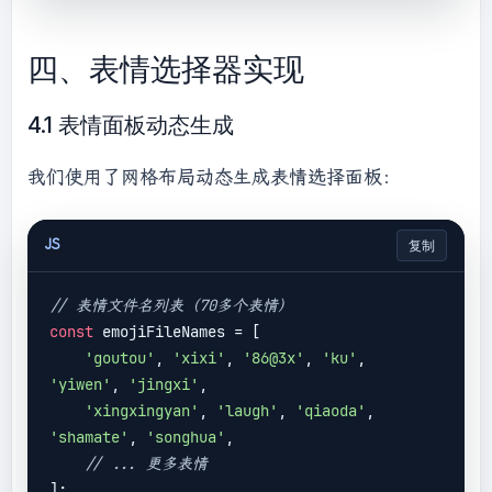
return
 match;

    });

四、表情选择器实现
    element.innerHTML = content;

}

4.1 表情面板动态生成
// 页面加载时处理所有评论
我们使用了网格布局动态生成表情选择面板：
document
.addEventListener(
'DOMContentLoaded'
, 
function
(
) 
{

JS
复制
document
.querySelectorAll(
'.comment-
content'
).forEach(
container
 =>
 {

        parseAndReplaceEmoji(container);

// 表情文件名列表（70多个表情）
    });

const
 emojiFileNames = [

'goutou'
, 
'xixi'
, 
'86@3x'
, 
'ku'
, 
'yiwen'
, 
'jingxi'
,

'xingxingyan'
, 
'laugh'
, 
'qiaoda'
, 
'shamate'
, 
'songhua'
,

// ... 更多表情
];
