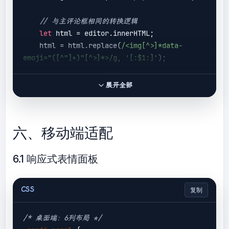
// 与主评论框相同的转换逻辑
let
 html = editor.innerHTML;

    html = html.replace(
/<img[^>]*data-
emoji="([^"]+)"[^>]*>/g
, 
'[:$1:]'
);

// 存储转换后的内容
展开全部
const
 temp = 
document
.createElement(
'div'
);

    temp.innerHTML = html;

六、移动端适配
    textarea.value = temp.textContent;

6.1 响应式表情面板
CSS
复制
/* 桌面端：6列布局 */