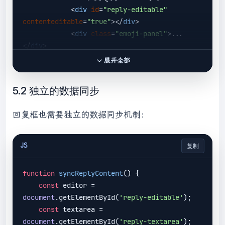
<
div
id
=
"reply-editable"
contenteditable
=
"true"
>
</
div
>
<
div
class
=
"emoji-panel"
>
...
</
div
>
<
div
class
=
"modal-actions"
>
展开全部
<
button
class
=
"cancel"
>
取消
</
button
>
5.2 独立的数据同步
<
button
class
=
"submit"
>
提交回
复
</
button
>
回复框也需要独立的数据同步机制：
</
div
>
</
div
>
    <
/div>

JS
复制
`;

function
syncReplyContent
(
) 
{

const
 editor = 
document
.body.insertAdjacentHTML(
'beforeend'
document
.getElementById(
'reply-editable'
);

, modalHTML);

const
 textarea = 
document
.getElementById(
'reply-textarea'
);
