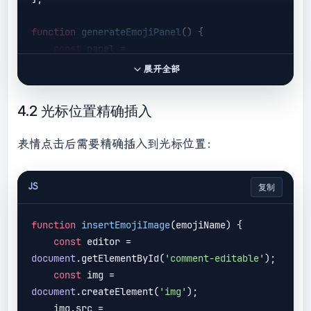
function
generateEmojiPanel
(
) 
{

const
 panel = 
document
.getElementById(
'emoji-panel'
);

展开全部
    emojiFileNames.forEach(
file
 =>
 {

const
 item = 
4.2 光标位置精确插入
document
.createElement(
'div'
);

        item.className = 
'emoji-item'
;

表情点击后需要精确插入到光标位置：
        item.innerHTML = 
`<img 
src="/static/img/emoji/
${file}
.png" 
alt="
${file}
">`
;

JS
复制
        item.dataset.emoji = file;

        panel.appendChild(item);

function
insertEmojiImage
(
emojiName
) 
{

    });

const
 editor = 
document
.getElementById(
'comment-editable'
);

const
 img = 
document
.createElement(
'img'
);

    img.src = 