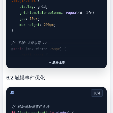
.emoji-panel
 {

display
: grid;

grid-template-columns
: 
repeat
(6, 1fr);

gap
: 
10px
;

max-height
: 
290px
;

}

/* 平板：5列布局 */
@
media
 (max-width: 
768px
) {

.emoji-panel
 {

grid-template-columns
: 
repeat
(5, 
展开全部
1fr);

max-height
: 
120px
;

6.2 触摸事件优化
    }

}

JS
复制
/* 手机：4列布局 */
@
media
 (max-width: 
480px
) {

// 移动端触摸事件支持
.emoji-panel
 {

if
 (
'ontouchstart'
in
window
) {
