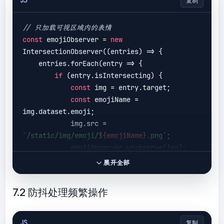
JS
复制
// 只加载可视区域内的表情
const
 emojiObserver = 
new
IntersectionObserver(
(
entries
) =>
 {

    entries.forEach(
entry
 =>
 {

if
 (entry.isIntersecting) {

const
 img = entry.target;

const
 emojiName = 
img.dataset.emoji;

            img.src = 
`/static/img/emoji/
${emojiName}
.png`
;

            emojiObserver.unobserve(img);

        }

展开全部
    });

});

7.2 防抖处理频繁操作
// 监听所有表情图片
document
.querySelectorAll(
'.emoji-
JS
复制