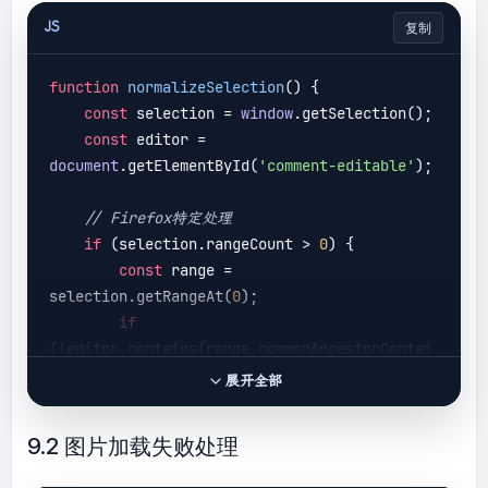
JS
复制
function
normalizeSelection
(
) 
{

const
 selection = 
window
.getSelection();

const
 editor = 
document
.getElementById(
'comment-editable'
);

// Firefox特定处理
if
 (selection.rangeCount > 
0
) {

const
 range = 
selection.getRangeAt(
0
);

if
(!editor.contains(range.commonAncestorContai
ner)) {

展开全部
const
 newRange = 
document
.createRange();

9.2 图片加载失败处理
newRange.selectNodeContents(editor);
