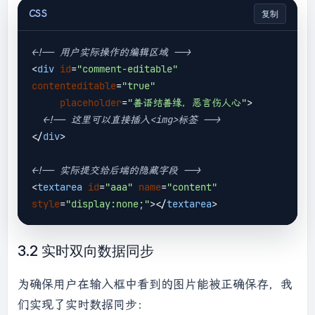
CSS
复制
<!-- 用户实际操作的编辑区域 -->
<
div
id
=
"comment-editable"
contenteditable
=
"true"
placeholder
=
"善语结善缘，恶言伤人心"
>
<!-- 这里可以直接插入<img>标签 -->
</
div
>
<!-- 实际提交给后端的隐藏字段 -->
<
textarea
id
=
"aaa"
name
=
"content"
style
=
"display:none;"
>
</
textarea
>
3.2 实时双向数据同步
为确保用户在输入框中看到的图片能被正确保存，我
们实现了实时数据同步：