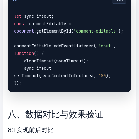
inline'
).forEach(
img
 =>
 {

    emojiObserver.observe(img);

let
const
 commentEditable = 
document
.getElementById(
'comment-editable'
);

commentEditable.addEventListener(
'input'
, 
function
(
) 
{

    clearTimeout(syncTimeout);

    syncTimeout = 
setTimeout(syncContentToTextarea, 
150
);

八、数据对比与效果验证
8.1 实现前后对比