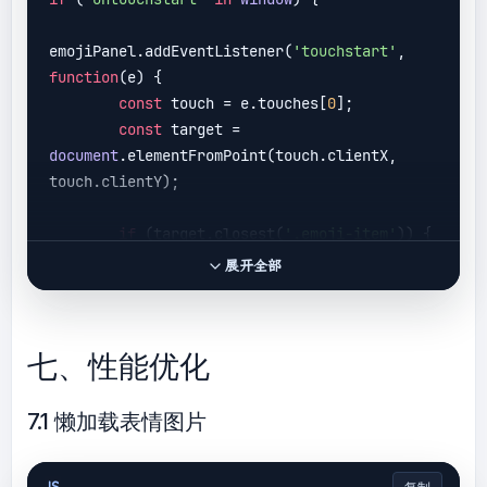
grid-template-columns
: 
repeat
(4, 
1fr);

emojiPanel.addEventListener(
'touchstart'
, 
max-height
: 
80px
;

function
(
e
) 
{

    }

const
 touch = e.touches[
0
];

const
 target = 
document
.elementFromPoint(touch.clientX, 
touch.clientY);

if
 (target.closest(
'.emoji-item'
)) {

const
 emojiName = 
展开全部
target.closest(
'.emoji-item'
).dataset.emoji;

            insertEmojiImage(emojiName);

        }

七、性能优化
    }, { 
passive
: 
true
 });

7.1 懒加载表情图片