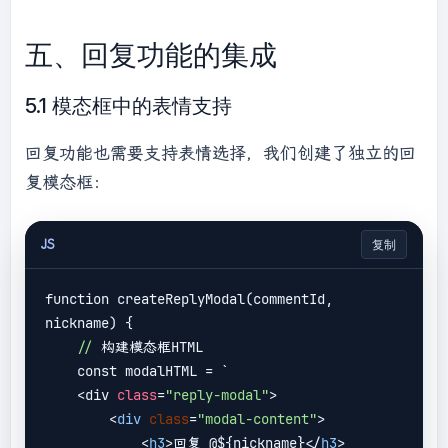
// 如果没有选中内容，添加到末尾
        editor.appendChild(img);

五、回复功能的集成
    }

// 同步到隐藏的textarea
5.1 模态框中的表情支持
    syncContentToTextarea();

回复功能也需要支持表情选择，我们创建了独立的回
复模态框：
JS
复制
function createReplyModal(commentId, 
nickname) {

//
 构建模态框HTML

    const modalHTML = `
    <div 
class
=
"reply-modal"
>

<
div
class
=
"modal-content"
>
<
h3
>
回复 @${nickname}
</
h3
>