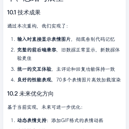
this
.parentNode.insertBefore(fallback, 
10.1 技术成果
this
.nextSibling);

    });

通过本次重构，我们实现了：
输入时直接显示表情图片
，彻底告别代码记忆
完整的前后端兼容
，旧数据正常显示，新数据体
验更佳
统一的交互体验
，主评论和回复功能保持一致
良好的性能表现
，70多个表情图片高效加载渲染
10.2 未来优化方向
基于当前实现，未来可进一步优化：
动态表情支持
：添加GIF格式的表情动画