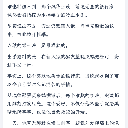
谁也料想不到，那个风华正茂，前途无量的银行家，
竟然会被指控为杀掉妻子的冷血杀手。
尽管证据不足，安迪仍蒙冤入狱，肖申克监狱的故
事，由此拉开帷幕。
入狱的第一晚，是最难熬的。
出乎意料的是，在新入狱的狱友整晚哭喊冤枉时，安
迪不发一声。
事实上，这个喜欢地质学的银行家，当晚就找到了可
以令自己暂时忘记痛苦的事情。
从瑞德那里买来鹤嘴锄后，每个难熬的夜晚，安迪都
用雕刻打发时光。这个爱好，不仅让他不至于沉沦黑
暗无所事事，也是他自我救赎的开始。
一天，他百无聊赖在墙上刻字，却意外发现墙上的混