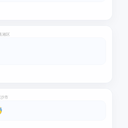
蒸湘区
长沙市