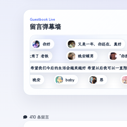
Guestbook Live
留言弹幕墙
你好
又是一年，你还在，真好
就
（
K
太秀了 老铁
晚安暖男
“你想学就学不
如
早
琪
晚安
baby
昂
风雨中
渔
人
渔
中
410 条留言