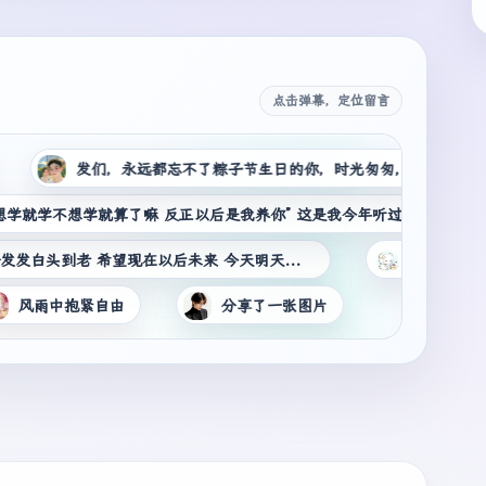
点击弹幕，定位留言
发们，永远都忘不了粽子节生日的你，时光匆匆，感情永在! 生日快乐🎁 端
想学就算了嘛 反正以后是我养你” 这是我今年听过最暖心的一句话
希望我们今后的生活会越来越好 希望以后我可以一直陪发发白头到老 希望现在以后未来 今天明天天天 今年明年年年都是你
男闺蜜
Z
抱紧自由
分享了一张图片
新年快乐
o
H