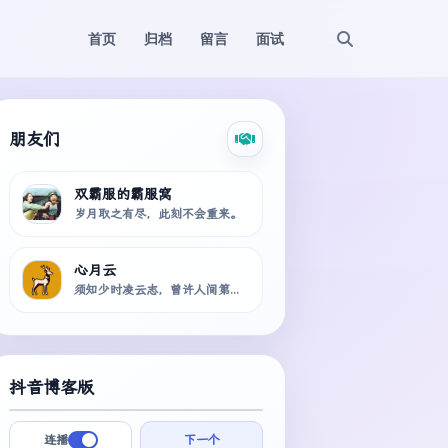
首页
归档
留言
面试
朋友们
双霸服的霸服窝
双
岁月取之有尽，此刻不会重来。
心月云
心
须知少时凌云志，曾许人间第一流！
抖音博客版
连播
下一个