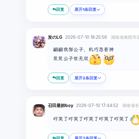
回复
展开1条回复
发のLG
2026-07-10 18:25:56
湖南省衡阳市
翩翩我邹公子，机巧忽若神

发发公子世无双
回复
展开2条回复
召田最帥boy
2026-07-10 17:44:52
湖南省
吓哭了吓哭了吓哭了吓哭了吓哭了
回复
展开7条回复