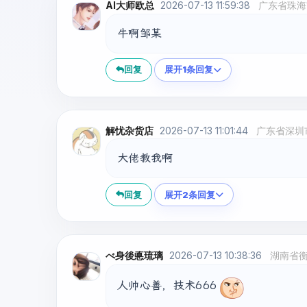
AI大师欧总
2026-07-13 11:59:38
广东省珠海
牛啊邹某
回复
展开1条回复
解忧杂货店
2026-07-13 11:01:44
广东省深圳
大佬教我啊
回复
展开2条回复
べ身後悳琉璃
2026-07-13 10:38:36
湖南省
人帅心善，技术666