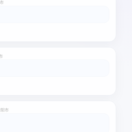
市
市
衡阳市