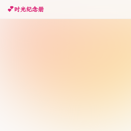
💕
时光纪念册